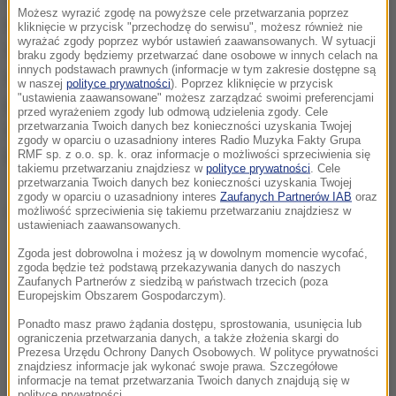
Możesz wyrazić zgodę na powyższe cele przetwarzania poprzez
infrastrukturze Kolei Dużych Prędkości i krótkiej
kliknięcie w przycisk "przechodzę do serwisu", możesz również nie
wyrażać zgody poprzez wybór ustawień zaawansowanych. W sytuacji
trasie zapewnią wysoką niezawodność i odciążą
braku zgody będziemy przetwarzać dane osobowe w innych celach na
innych podstawach prawnych (informacje w tym zakresie dostępne są
najszybsze pociągi KDP" - poinformował
w naszej
polityce prywatności
). Poprzez kliknięcie w przycisk
"ustawienia zaawansowane" możesz zarządzać swoimi preferencjami
pełnomocnik rządu ds. CPK i wiceminister
przed wyrażeniem zgody lub odmową udzielenia zgody. Cele
przetwarzania Twoich danych bez konieczności uzyskania Twojej
infrastruktury Maciej Lasek, cytowany w
zgody w oparciu o uzasadniony interes Radio Muzyka Fakty Grupa
komunikacie.
RMF sp. z o.o. sp. k. oraz informacje o możliwości sprzeciwienia się
takiemu przetwarzaniu znajdziesz w
polityce prywatności
. Cele
przetwarzania Twoich danych bez konieczności uzyskania Twojej
zgody w oparciu o uzasadniony interes
Zaufanych Partnerów IAB
oraz
Dalsza część artykułu pod materiałem video:
możliwość sprzeciwienia się takiemu przetwarzaniu znajdziesz w
ustawieniach zaawansowanych.
Zgoda jest dobrowolna i możesz ją w dowolnym momencie wycofać,
zgoda będzie też podstawą przekazywania danych do naszych
Zaufanych Partnerów z siedzibą w państwach trzecich (poza
Europejskim Obszarem Gospodarczym).
Ponadto masz prawo żądania dostępu, sprostowania, usunięcia lub
ograniczenia przetwarzania danych, a także złożenia skargi do
Prezesa Urzędu Ochrony Danych Osobowych. W polityce prywatności
znajdziesz informacje jak wykonać swoje prawa. Szczegółowe
informacje na temat przetwarzania Twoich danych znajdują się w
polityce prywatności.