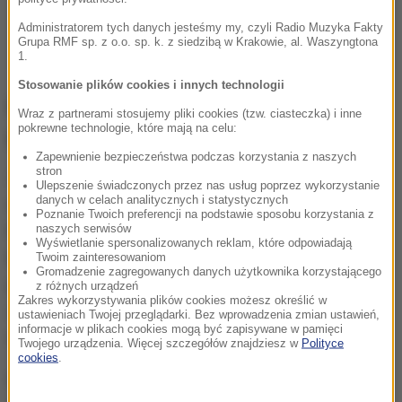
Administratorem tych danych jesteśmy my, czyli Radio Muzyka Fakty
Grupa RMF sp. z o.o. sp. k. z siedzibą w Krakowie, al. Waszyngtona
1.
Stosowanie plików cookies i innych technologii
Pociągi AeroExpress - kursy,
Wraz z partnerami stosujemy pliki cookies (tzw. ciasteczka) i inne
pokrewne technologie, które mają na celu:
planowany rozkład
Zapewnienie bezpieczeństwa podczas korzystania z naszych
stron
Zgodnie z założeniami pociągi AEX będą kursowały
Ulepszenie świadczonych przez nas usług poprzez wykorzystanie
danych w celach analitycznych i statystycznych
co 15 minut na odcinku Warszawa Wschodnia -
Poznanie Twoich preferencji na podstawie sposobu korzystania z
lotnisko oraz co 30 minut między Warszawą a
naszych serwisów
Wyświetlanie spersonalizowanych reklam, które odpowiadają
Łodzią
. Projekt zakłada obsługę zarówno
Twoim zainteresowaniom
Gromadzenie zagregowanych danych użytkownika korzystającego
pasażerów lotniczych, jak i codziennych dojazdów
z różnych urządzeń
Zakres wykorzystywania plików cookies możesz określić w
do pracy i szkoły oraz transport pracowników portu
ustawieniach Twojej przeglądarki. Bez wprowadzenia zmian ustawień,
informacje w plikach cookies mogą być zapisywane w pamięci
lotniczego.
Twojego urządzenia. Więcej szczegółów znajdziesz w
Polityce
cookies
.
Planowany rozkład przewiduje postoje m.in. na