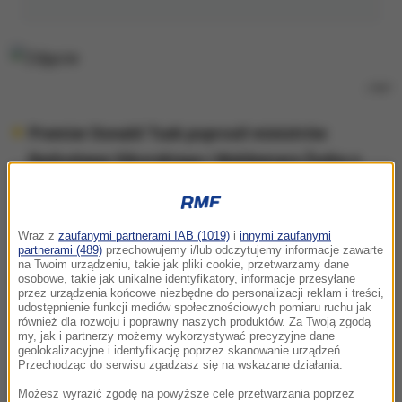
/
PAP
Premier Donald Tusk poprosił ministrów
Radosława Sikorskiego i Waldemara Żurka o
przekazanie pełnych informacji o Zbigniewie
Ziobrze i stawianych mu zarzutach
Wraz z
zaufanymi partnerami IAB (1019)
i
innymi zaufanymi
amerykańskim partnerom.
partnerami (489)
przechowujemy i/lub odczytujemy informacje zawarte
na Twoim urządzeniu, takie jak pliki cookie, przetwarzamy dane
osobowe, takie jak unikalne identyfikatory, informacje przesyłane
Były minister sprawiedliwości przez kilka
przez urządzenia końcowe niezbędne do personalizacji reklam i treści,
miesięcy przebywał na Węgrzech, a od 10 maja
udostępnienie funkcji mediów społecznościowych pomiaru ruchu jak
również dla rozwoju i poprawny naszych produktów. Za Twoją zgodą
jest w Stanach Zjednoczonych.
my, jak i partnerzy możemy wykorzystywać precyzyjne dane
geolokalizacyjne i identyfikację poprzez skanowanie urządzeń.
Przechodząc do serwisu zgadzasz się na wskazane działania.
Więcej informacji z Polski i świata znajdziesz na
Możesz wyrazić zgodę na powyższe cele przetwarzania poprzez