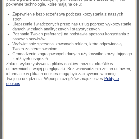
pokrewne technologie, które mają na celu:
Zapewnienie bezpieczeństwa podczas korzystania z naszych
stron
Ulepszenie świadczonych przez nas usług poprzez wykorzystanie
Wstrzymana produkcja i zagrożenie
danych w celach analitycznych i statystycznych
Poznanie Twoich preferencji na podstawie sposobu korzystania z
dla światowych rynków
naszych serwisów
Wyświetlanie spersonalizowanych reklam, które odpowiadają
Twoim zainteresowaniom
Eksplozja miała miejsce w strefie przemysłowej Ras
Gromadzenie zagregowanych danych użytkownika korzystającego
z różnych urządzeń
Laffan, gdzie znajduje się kluczowy dla Kataru
Zakres wykorzystywania plików cookies możesz określić w
terminal eksportu gazu ziemnego.
Wydarzenie to
ustawieniach Twojej przeglądarki. Bez wprowadzenia zmian ustawień,
informacje w plikach cookies mogą być zapisywane w pamięci
może mieć poważne konsekwencje dla światowych
Twojego urządzenia. Więcej szczegółów znajdziesz w
Polityce
cookies
.
rynków energii
, ponieważ Katar jest jednym z
największych producentów gazu na świecie.
Produkcja w terminalu została wstrzymana już
wcześniej, gdy Iran zablokował cieśninę Ormuz,
uniemożliwiając eksport surowca. Dopiero niedawno,