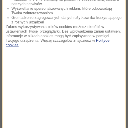
naszych serwisów
Wyświetlanie spersonalizowanych reklam, które odpowiadają
Twoim zainteresowaniom
Gromadzenie zagregowanych danych użytkownika korzystającego
z różnych urządzeń
Zakres wykorzystywania plików cookies możesz określić w
ustawieniach Twojej przeglądarki. Bez wprowadzenia zmian ustawień,
informacje w plikach cookies mogą być zapisywane w pamięci
Twojego urządzenia. Więcej szczegółów znajdziesz w
Polityce
cookies
.
NAJWAŻNIEJSZE FAKTY