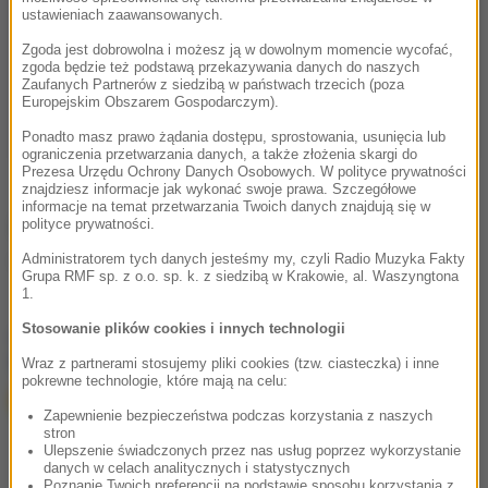
ustawieniach zaawansowanych.
Zgoda jest dobrowolna i możesz ją w dowolnym momencie wycofać,
zgoda będzie też podstawą przekazywania danych do naszych
Zaufanych Partnerów z siedzibą w państwach trzecich (poza
Europejskim Obszarem Gospodarczym).
Ponadto masz prawo żądania dostępu, sprostowania, usunięcia lub
ograniczenia przetwarzania danych, a także złożenia skargi do
Prezesa Urzędu Ochrony Danych Osobowych. W polityce prywatności
znajdziesz informacje jak wykonać swoje prawa. Szczegółowe
informacje na temat przetwarzania Twoich danych znajdują się w
Źródło: RMF FM
polityce prywatności.
Administratorem tych danych jesteśmy my, czyli Radio Muzyka Fakty
Inowrocław
wybuch gazu
Tagi:
Grupa RMF sp. z o.o. sp. k. z siedzibą w Krakowie, al. Waszyngtona
1.
Stosowanie plików cookies i innych technologii
chcesz widzieć więcej artykułów od RMF24?
dodaj w
Google
Wraz z partnerami stosujemy pliki cookies (tzw. ciasteczka) i inne
pokrewne technologie, które mają na celu:
Zapewnienie bezpieczeństwa podczas korzystania z naszych
stron
Ulepszenie świadczonych przez nas usług poprzez wykorzystanie
danych w celach analitycznych i statystycznych
Poznanie Twoich preferencji na podstawie sposobu korzystania z