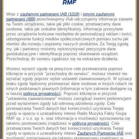
gaśniczych. Ewakuowano 20 mieszkańców
Wraz z
zaufanymi partnerami IAB (1019)
i
innymi zaufanymi
kamienicy.
partnerami (489)
przechowujemy i/lub odczytujemy informacje zawarte
na Twoim urządzeniu, takie jak pliki cookie, przetwarzamy dane
osobowe, takie jak unikalne identyfikatory, informacje przesyłane
Jedna osoba jest poszkodowana - to
przez urządzenia końcowe niezbędne do personalizacji reklam i treści,
udostępnienie funkcji mediów społecznościowych pomiaru ruchu jak
prawdopodobnie lokator mieszkania, w którym
również dla rozwoju i poprawny naszych produktów. Za Twoją zgodą
my, jak i partnerzy możemy wykorzystywać precyzyjne dane
doszło do wybuchu.
geolokalizacyjne i identyfikację poprzez skanowanie urządzeń.
Przechodząc do serwisu zgadzasz się na wskazane działania.
Budynek jest przeszukiwany. Nie ma jednak
Możesz wyrazić zgodę na powyższe cele przetwarzania poprzez
kliknięcie w przycisk "przechodzę do serwisu", możesz również nie
informacji, by ktoś znajdował się pod gruzami.
wyrażać zgody poprzez wybór ustawień zaawansowanych. W sytuacji
braku zgody będziemy przetwarzać dane osobowe w innych celach na
innych podstawach prawnych (informacje w tym zakresie dostępne są
w naszej
polityce prywatności
). Poprzez kliknięcie w przycisk
Dalsza część artykułu pod materiałem video:
"ustawienia zaawansowane" możesz zarządzać swoimi preferencjami
przed wyrażeniem zgody lub odmową udzielenia zgody. Cele
przetwarzania Twoich danych bez konieczności uzyskania Twojej
zgody w oparciu o uzasadniony interes Radio Muzyka Fakty Grupa
RMF sp. z o.o. sp. k. oraz informacje o możliwości sprzeciwienia się
takiemu przetwarzaniu znajdziesz w
polityce prywatności
. Cele
przetwarzania Twoich danych bez konieczności uzyskania Twojej
zgody w oparciu o uzasadniony interes
Zaufanych Partnerów IAB
oraz
możliwość sprzeciwienia się takiemu przetwarzaniu znajdziesz w