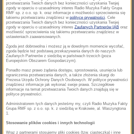
przetwarzania Twoich danych bez konieczności uzyskania Twojej
oraz poinformował odbiorcę kwestionowanej partii
zgody w oparciu o uzasadniony interes Radio Muzyka Fakty Grupa
RMF sp. z o.o. sp. k. oraz informacje o możliwości sprzeciwienia się
produktu - poinformował Inspektorat w
takiemu przetwarzaniu znajdziesz w
polityce prywatności
. Cele
przetwarzania Twoich danych bez konieczności uzyskania Twojej
komunikacie.
zgody w oparciu o uzasadniony interes
Zaufanych Partnerów IAB
oraz
możliwość sprzeciwienia się takiemu przetwarzaniu znajdziesz w
ustawieniach zaawansowanych.
Dalsza część artykułu pod materiałem video:
Zgoda jest dobrowolna i możesz ją w dowolnym momencie wycofać,
zgoda będzie też podstawą przekazywania danych do naszych
Zaufanych Partnerów z siedzibą w państwach trzecich (poza
Europejskim Obszarem Gospodarczym).
Ponadto masz prawo żądania dostępu, sprostowania, usunięcia lub
ograniczenia przetwarzania danych, a także złożenia skargi do
Prezesa Urzędu Ochrony Danych Osobowych. W polityce prywatności
znajdziesz informacje jak wykonać swoje prawa. Szczegółowe
informacje na temat przetwarzania Twoich danych znajdują się w
polityce prywatności.
Administratorem tych danych jesteśmy my, czyli Radio Muzyka Fakty
Grupa RMF sp. z o.o. sp. k. z siedzibą w Krakowie, al. Waszyngtona
1.
Stosowanie plików cookies i innych technologii
Wraz z partnerami stosujemy pliki cookies (tzw. ciasteczka) i inne