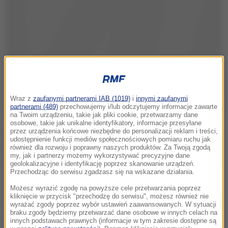
Wraz z
zaufanymi partnerami IAB (1019)
i
innymi zaufanymi
partnerami (489)
przechowujemy i/lub odczytujemy informacje zawarte
na Twoim urządzeniu, takie jak pliki cookie, przetwarzamy dane
osobowe, takie jak unikalne identyfikatory, informacje przesyłane
Odnotował to biegły, który badał stan techniczny auta.
przez urządzenia końcowe niezbędne do personalizacji reklam i treści,
udostępnienie funkcji mediów społecznościowych pomiaru ruchu jak
Uszkodzenie było między sztywnym a giętkim
również dla rozwoju i poprawny naszych produktów. Za Twoją zgodą
my, jak i partnerzy możemy wykorzystywać precyzyjne dane
elementem przewodu. Odniosła się też do tego w
geolokalizacyjne i identyfikację poprzez skanowanie urządzeń.
Przechodząc do serwisu zgadzasz się na wskazane działania.
swojej opinii Politechnika Łódzka, która nie dopatrzyła
się podstaw do przyjęcia, że mogło dojść do celowego
Możesz wyrazić zgodę na powyższe cele przetwarzania poprzez
kliknięcie w przycisk "przechodzę do serwisu", możesz również nie
uszkodzenia. Na ten temat wypowie się też Instytut
wyrażać zgody poprzez wybór ustawień zaawansowanych. W sytuacji
braku zgody będziemy przetwarzać dane osobowe w innych celach na
Sehna
- wyjaśnił. Cytowany przez "Rzeczpospolitą"
innych podstawach prawnych (informacje w tym zakresie dostępne są