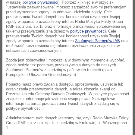
w naszej
polityce prywatności
). Poprzez kliknięcie w przycisk
"ustawienia zaawansowane" możesz zarządzać swoimi preferencjami
przed wyrażeniem zgody lub odmową udzielenia zgody. Cele
przetwarzania Twoich danych bez konieczności uzyskania Twojej
zgody w oparciu o uzasadniony interes Radio Muzyka Fakty Grupa
RMF sp. z o.o. sp. k. oraz informacje o możliwości sprzeciwienia się
takiemu przetwarzaniu znajdziesz w
polityce prywatności
. Cele
przetwarzania Twoich danych bez konieczności uzyskania Twojej
zgody w oparciu o uzasadniony interes
Zaufanych Partnerów IAB
oraz
możliwość sprzeciwienia się takiemu przetwarzaniu znajdziesz w
ustawieniach zaawansowanych.
Zgoda jest dobrowolna i możesz ją w dowolnym momencie wycofać,
zgoda będzie też podstawą przekazywania danych do naszych
Zaufanych Partnerów z siedzibą w państwach trzecich (poza
Europejskim Obszarem Gospodarczym).
W piątek po godz. 14
doszło do obniżenia sieci
Ponadto masz prawo żądania dostępu, sprostowania, usunięcia lub
trakcyjnej na fragmencie trasy kolejowej pomiędzy
ograniczenia przetwarzania danych, a także złożenia skargi do
Prezesa Urzędu Ochrony Danych Osobowych. W polityce prywatności
Nowym Tomyślem a Opalenicą
(pow. nowotomyski,
znajdziesz informacje jak wykonać swoje prawa. Szczegółowe
informacje na temat przetwarzania Twoich danych znajdują się w
woj. wielkopolskie). Na tym odcinku drugi tor trasy
polityce prywatności.
jest modernizowany, dlatego przez usterkę
Administratorem tych danych jesteśmy my, czyli Radio Muzyka Fakty
Grupa RMF sp. z o.o. sp. k. z siedzibą w Krakowie, al. Waszyngtona
wstrzymano ruch pociągów.
Sieć trakcyjna została
1.