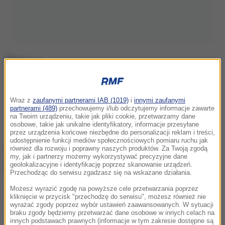
Bądź na bieżąco. Po więcej aktualnych
informacji z kraju i ze świata zapraszamy na
Wraz z
zaufanymi partnerami IAB (1019)
i
innymi zaufanymi
partnerami (489)
przechowujemy i/lub odczytujemy informacje zawarte
stronę główną
RMF24.pl
.
na Twoim urządzeniu, takie jak pliki cookie, przetwarzamy dane
osobowe, takie jak unikalne identyfikatory, informacje przesyłane
przez urządzenia końcowe niezbędne do personalizacji reklam i treści,
udostępnienie funkcji mediów społecznościowych pomiaru ruchu jak
Awaria na kolei. Pracę nad usterką
również dla rozwoju i poprawny naszych produktów. Za Twoją zgodą
my, jak i partnerzy możemy wykorzystywać precyzyjne dane
potrwają do poniedziałku
geolokalizacyjne i identyfikację poprzez skanowanie urządzeń.
Przechodząc do serwisu zgadzasz się na wskazane działania.
Możesz wyrazić zgodę na powyższe cele przetwarzania poprzez
Dalsza część artykułu pod materiałem video:
kliknięcie w przycisk "przechodzę do serwisu", możesz również nie
wyrażać zgody poprzez wybór ustawień zaawansowanych. W sytuacji
braku zgody będziemy przetwarzać dane osobowe w innych celach na
innych podstawach prawnych (informacje w tym zakresie dostępne są