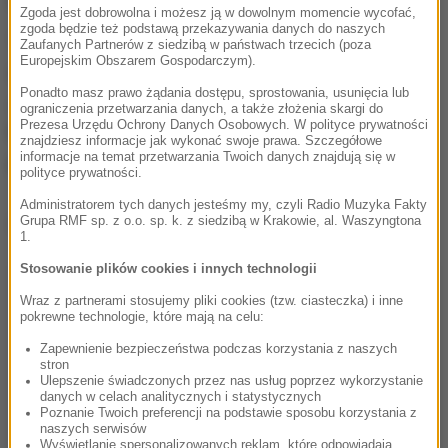
Zgoda jest dobrowolna i możesz ją w dowolnym momencie wycofać,
zgoda będzie też podstawą przekazywania danych do naszych
Trump, jak to ma w zwyczaju, nie przebierał w
Zaufanych Partnerów z siedzibą w państwach trzecich (poza
Europejskim Obszarem Gospodarczym).
słowach.
Błagała mnie, żebym zrobił z nią zdjęcie,
Ponadto masz prawo żądania dostępu, sprostowania, usunięcia lub
zrobiło mi się jej żal
- miał powiedzieć o Giorgii
ograniczenia przetwarzania danych, a także złożenia skargi do
Prezesa Urzędu Ochrony Danych Osobowych. W polityce prywatności
Meloni, premier Włoch. To właśnie ta fraza, jak
znajdziesz informacje jak wykonać swoje prawa. Szczegółowe
informacje na temat przetwarzania Twoich danych znajdują się w
przyznaje dziennikarz, "najbardziej ubodła Meloni".
polityce prywatności.
Administratorem tych danych jesteśmy my, czyli Radio Muzyka Fakty
Dalsza część artykułu pod materiałem video:
Grupa RMF sp. z o.o. sp. k. z siedzibą w Krakowie, al. Waszyngtona
1.
Stosowanie plików cookies i innych technologii
Wraz z partnerami stosujemy pliki cookies (tzw. ciasteczka) i inne
pokrewne technologie, które mają na celu:
Zapewnienie bezpieczeństwa podczas korzystania z naszych
stron
Ulepszenie świadczonych przez nas usług poprzez wykorzystanie
danych w celach analitycznych i statystycznych
Poznanie Twoich preferencji na podstawie sposobu korzystania z
naszych serwisów
Wyświetlanie spersonalizowanych reklam, które odpowiadają