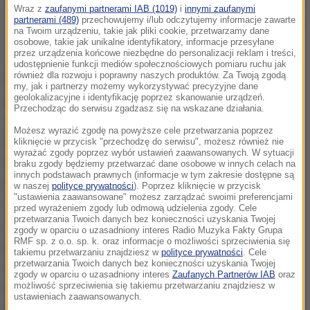
Wraz z
zaufanymi partnerami IAB (1019)
i
innymi zaufanymi
znajdziesz na stronie głównej
RMF24.pl
. Bądź na
partnerami (489)
przechowujemy i/lub odczytujemy informacje zawarte
na Twoim urządzeniu, takie jak pliki cookie, przetwarzamy dane
bieżąco.
osobowe, takie jak unikalne identyfikatory, informacje przesyłane
przez urządzenia końcowe niezbędne do personalizacji reklam i treści,
udostępnienie funkcji mediów społecznościowych pomiaru ruchu jak
również dla rozwoju i poprawny naszych produktów. Za Twoją zgodą
Wszystko zaczęło się od krótkiej rozmowy, którą
my, jak i partnerzy możemy wykorzystywać precyzyjne dane
przeprowadził Daniele Compatangelo,
geolokalizacyjne i identyfikację poprzez skanowanie urządzeń.
Przechodząc do serwisu zgadzasz się na wskazane działania.
waszyngtoński korespondent włoskiej telewizji La 7.
Możesz wyrazić zgodę na powyższe cele przetwarzania poprzez
Dziennikarz chciał zapytać Donalda Trumpa o
kliknięcie w przycisk "przechodzę do serwisu", możesz również nie
wyrażać zgody poprzez wybór ustawień zaawansowanych. W sytuacji
Ukrainę i przyszłość Europy, ale prezydent USA miał
braku zgody będziemy przetwarzać dane osobowe w innych celach na
innych podstawach prawnych (informacje w tym zakresie dostępne są
zupełnie inne plany.
Chciałem go zapytać o to, czy
w naszej
polityce prywatności
). Poprzez kliknięcie w przycisk
"ustawienia zaawansowane" możesz zarządzać swoimi preferencjami
ukraińskie ambicje wstąpienia do Unii Europejskiej
przed wyrażeniem zgody lub odmową udzielenia zgody. Cele
przetwarzania Twoich danych bez konieczności uzyskania Twojej
nie będą stanowić przeszkody w zawarciu układu
zgody w oparciu o uzasadniony interes Radio Muzyka Fakty Grupa
RMF sp. z o.o. sp. k. oraz informacje o możliwości sprzeciwienia się
pokojowego. Właściwie nie odpowiedział, bo
kiedy
takiemu przetwarzaniu znajdziesz w
polityce prywatności
. Cele
zorientował się, że jestem z Włoch, chciał
przetwarzania Twoich danych bez konieczności uzyskania Twojej
zgody w oparciu o uzasadniony interes
Zaufanych Partnerów IAB
oraz
rozmawiać tylko o Meloni,
pytał mnie, co u naszej
możliwość sprzeciwienia się takiemu przetwarzaniu znajdziesz w
ustawieniach zaawansowanych.
premier
- relacjonował Compatangelo.