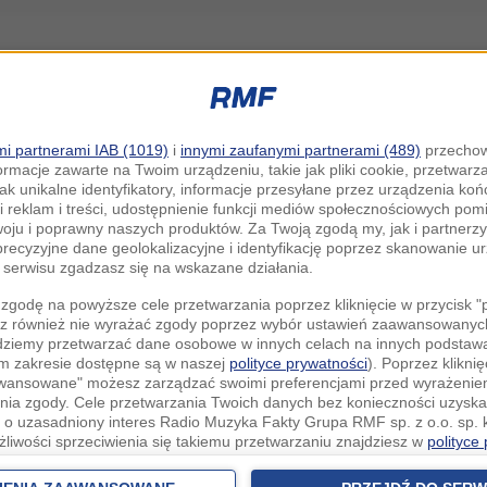
i partnerami IAB (1019)
i
innymi zaufanymi partnerami (489)
przechow
ormacje zawarte na Twoim urządzeniu, takie jak pliki cookie, przetwar
jak unikalne identyfikatory, informacje przesyłane przez urządzenia k
na jedno państwo będzie
Zatrucie w ośrodku
i reklam i treści, udostępnienie funkcji mediów społecznościowych pom
m na wszystkie”. Pakt
rehabilitacyjnym w Międzywo
woju i poprawny naszych produktów. Za Twoją zgodą my, jak i partner
ty w Mekce
Są wstępne wyniki badań
recyzyjne dane geolokalizacyjne i identyfikację poprzez skanowanie u
serwisu zgadzasz się na wskazane działania.
zgodę na powyższe cele przetwarzania poprzez kliknięcie w przycisk 
z również nie wyrażać zgody poprzez wybór ustawień zaawansowanych
dziemy przetwarzać dane osobowe w innych celach na innych podsta
”. Mastalerek o wypchnięciu Morawieckiego
ym zakresie dostępne są w naszej
polityce prywatności
). Poprzez kliknię
awansowane" możesz zarządzać swoimi preferencjami przed wyrażenie
 środowiska zadrżały
ia zgody. Cele przetwarzania Twoich danych bez konieczności uzyska
, że wróci CPN
 o uzasadniony interes Radio Muzyka Fakty Grupa RMF sp. z o.o. sp. k
żliwości sprzeciwienia się takiemu przetwarzaniu znajdziesz w
polityce
nia Twoich danych bez konieczności uzyskania Twojej zgody w oparci
ch Partnerów IAB
oraz możliwość sprzeciwienia się takiemu przetwarza