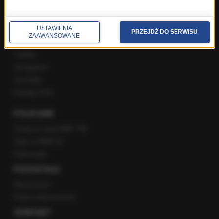
SPOŁECZNOŚĆ
USTAWIENIA
PRZEJDŹ DO SERWISU
ZAAWANSOWANE
Facebook
Twitter
Instagram
YouTube
Kanały RSS
POLECANE
Gorąca Linia RMF FM
Staż w RMF24
Patronaty
POZOSTAŁE
Newsroom
Radio internetowe
KONTAKT