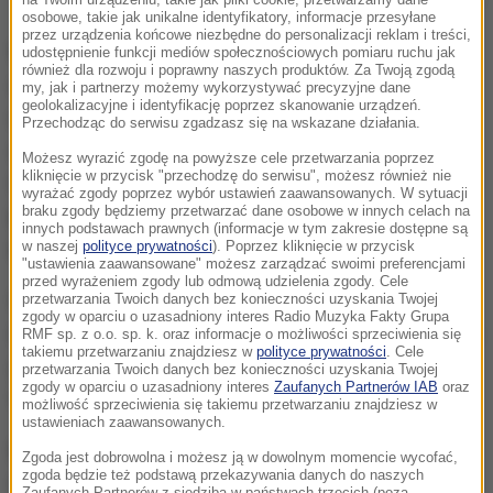
na Twoim urządzeniu, takie jak pliki cookie, przetwarzamy dane
osobowe, takie jak unikalne identyfikatory, informacje przesyłane
przez urządzenia końcowe niezbędne do personalizacji reklam i treści,
Vlahovic
otworzył wynik meczu w 15. minucie
udostępnienie funkcji mediów społecznościowych pomiaru ruchu jak
również dla rozwoju i poprawny naszych produktów. Za Twoją zgodą
uderzeniem z dystansu, a w 37. podwyższył na 2:0
my, jak i partnerzy możemy wykorzystywać precyzyjne dane
geolokalizacyjne i identyfikację poprzez skanowanie urządzeń.
równie efektownym strzałem, tym razem z rzutu
Przechodząc do serwisu zgadzasz się na wskazane działania.
wolnego. Serb ma dziewięć goli w lidze włoskiej w
Możesz wyrazić zgodę na powyższe cele przetwarzania poprzez
kliknięcie w przycisk "przechodzę do serwisu", możesz również nie
tym sezonie. Wyprzedzają go jedynie Argentyńczyk
wyrażać zgody poprzez wybór ustawień zaawansowanych. W sytuacji
braku zgody będziemy przetwarzać dane osobowe w innych celach na
Lautaro Martinez
z Interu Mediolan (18) i Francuz
innych podstawach prawnych (informacje w tym zakresie dostępne są
w naszej
polityce prywatności
). Poprzez kliknięcie w przycisk
Olivier Giroud
z Milanu (10).
"ustawienia zaawansowane" możesz zarządzać swoimi preferencjami
przed wyrażeniem zgody lub odmową udzielenia zgody. Cele
W 89. minucie wynik meczu ustalił
Chiesa
(89.
przetwarzania Twoich danych bez konieczności uzyskania Twojej
zgody w oparciu o uzasadniony interes Radio Muzyka Fakty Grupa
minuta). Z kolei w 82. na boisku pojawił się napastnik
RMF sp. z o.o. sp. k. oraz informacje o możliwości sprzeciwienia się
takiemu przetwarzaniu znajdziesz w
polityce prywatności
. Cele
gospodarzy
Arkadiusz Milik,
który zmienił
przetwarzania Twoich danych bez konieczności uzyskania Twojej
zgody w oparciu o uzasadniony interes
Zaufanych Partnerów IAB
oraz
Vlahovica.
możliwość sprzeciwienia się takiemu przetwarzaniu znajdziesz w
ustawieniach zaawansowanych.
Bianconeri zrewanżowali się Sassuolo za porażkę w
Zgoda jest dobrowolna i możesz ją w dowolnym momencie wycofać,
zgoda będzie też podstawą przekazywania danych do naszych
rundzie jesiennej - ich jedyną w tym sezonie Serie A.