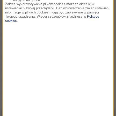
z różnych urządzeń
Zakres wykorzystywania plików cookies możesz określić w
Źródło: PAP
ustawieniach Twojej przeglądarki. Bez wprowadzenia zmian ustawień,
informacje w plikach cookies mogą być zapisywane w pamięci
Twojego urządzenia. Więcej szczegółów znajdziesz w
Polityce
NAJWAŻNIEJSZE FAKTY
cookies
.
„Najpiękniejsza chwila w
życiu” reprezentanta
Polski. Został ojcem
Legenda Widzewa nie żyje.
Tadeusz Gapiński odszedł
w wieku 78 lat
Nikt go nie chciał, teraz
zagra w Realu Madryt.
Diomande bohaterem
hitowego transferu