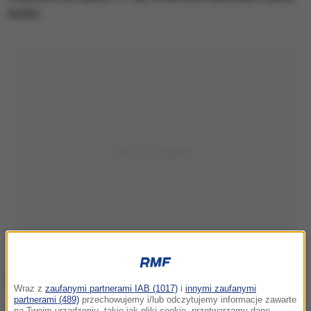
konto.
Wraz z
zaufanymi partnerami IAB (1017)
i
innymi zaufanymi
partnerami (489)
przechowujemy i/lub odczytujemy informacje zawarte
Radość piłkarzy Juventusu