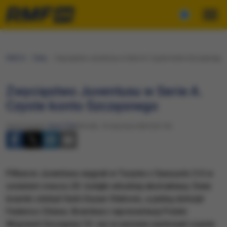
RMF24
Fakty
Zwycięstwo Juventusu w Serie A. Czyste konto Szczęsnego
Zwycięstwo Juventusu w Serie A.
Czyste konto Szczęsnego
Opracowanie:
Karol Żak
Wtorek, 16 stycznia 2024 (23:16)
Piłkarze Juventusu wygrali w Turynie z Sassuolo 3:0 w
ostatnim meczu 20. kolejki włoskiej ekstraklasy. Dwie
bramki zdobył Serb Dusan Vlahovic, a jedną dołożył
Federico Chiesa. Bramkarz reprezentacji Polski
Wojciech Szczęsny 10. raz w sezonie zachował czyste