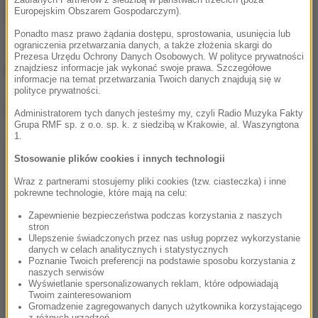
Zaufanych Partnerów z siedzibą w państwach trzecich (poza
Europejskim Obszarem Gospodarczym).
23 września przegrali na wyjeździe 2:4.
Ponadto masz prawo żądania dostępu, sprostowania, usunięcia lub
ograniczenia przetwarzania danych, a także złożenia skargi do
Juventus ma 49 pkt i jest wiceliderem Serie A.
Do
Prezesa Urzędu Ochrony Danych Osobowych. W polityce prywatności
prowadzącego Interu Mediolan traci dwa punkty.
znajdziesz informacje jak wykonać swoje prawa. Szczegółowe
informacje na temat przetwarzania Twoich danych znajdują się w
polityce prywatności.
Dalsza część artykułu pod materiałem video:
Administratorem tych danych jesteśmy my, czyli Radio Muzyka Fakty
Grupa RMF sp. z o.o. sp. k. z siedzibą w Krakowie, al. Waszyngtona
1.
Stosowanie plików cookies i innych technologii
Wraz z partnerami stosujemy pliki cookies (tzw. ciasteczka) i inne
pokrewne technologie, które mają na celu:
Zapewnienie bezpieczeństwa podczas korzystania z naszych
stron
Ulepszenie świadczonych przez nas usług poprzez wykorzystanie
danych w celach analitycznych i statystycznych
Poznanie Twoich preferencji na podstawie sposobu korzystania z
naszych serwisów
Wyświetlanie spersonalizowanych reklam, które odpowiadają
Twoim zainteresowaniom
Gromadzenie zagregowanych danych użytkownika korzystającego