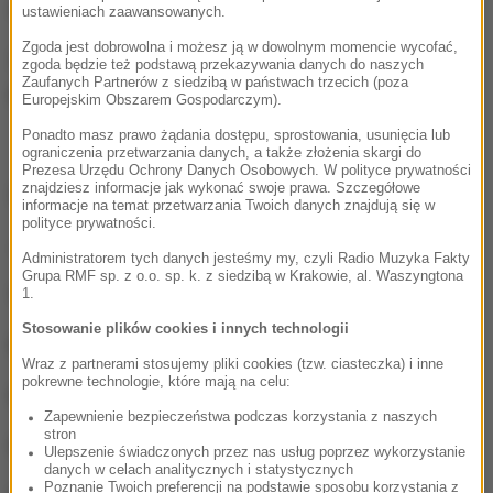
atakująca
ustawieniach zaawansowanych.
Zgoda jest dobrowolna i możesz ją w dowolnym momencie wycofać,
23 Julia Twardowska - Grot Budowlani Łódź,
zgoda będzie też podstawą przekazywania danych do naszych
Zaufanych Partnerów z siedzibą w państwach trzecich (poza
przyjmująca
Europejskim Obszarem Gospodarczym).
Ponadto masz prawo żądania dostępu, sprostowania, usunięcia lub
ograniczenia przetwarzania danych, a także złożenia skargi do
Prezesa Urzędu Ochrony Danych Osobowych. W polityce prywatności
znajdziesz informacje jak wykonać swoje prawa. Szczegółowe
Sztab trenerski i medyczny
informacje na temat przetwarzania Twoich danych znajdują się w
polityce prywatności.
Jacek Nawrocki - trener
Administratorem tych danych jesteśmy my, czyli Radio Muzyka Fakty
Grupa RMF sp. z o.o. sp. k. z siedzibą w Krakowie, al. Waszyngtona
Waldemar Kawka - asystent trenera
1.
Stosowanie plików cookies i innych technologii
Błażej Kryształowicz - trener współpracujący
Wraz z partnerami stosujemy pliki cookies (tzw. ciasteczka) i inne
pokrewne technologie, które mają na celu:
Eduardo Romero - trener przygotowania fizycznego
Zapewnienie bezpieczeństwa podczas korzystania z naszych
stron
Radosław Wodziński - statystyk
Ulepszenie świadczonych przez nas usług poprzez wykorzystanie
danych w celach analitycznych i statystycznych
Poznanie Twoich preferencji na podstawie sposobu korzystania z