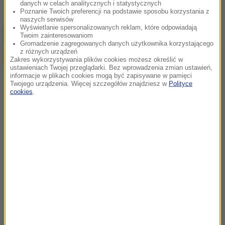
danych w celach analitycznych i statystycznych
Poznanie Twoich preferencji na podstawie sposobu korzystania z
naszych serwisów
chcesz widzieć więcej artykułów od RMF24?
dodaj w
Wyświetlanie spersonalizowanych reklam, które odpowiadają
Twoim zainteresowaniom
Google
Gromadzenie zagregowanych danych użytkownika korzystającego
z różnych urządzeń
Zakres wykorzystywania plików cookies możesz określić w
ustawieniach Twojej przeglądarki. Bez wprowadzenia zmian ustawień,
informacje w plikach cookies mogą być zapisywane w pamięci
Twojego urządzenia. Więcej szczegółów znajdziesz w
Polityce
cookies
.