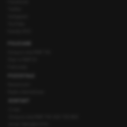
Facebook
Twitter
Instagram
YouTube
Kanały RSS
POLECANE
Gorąca Linia RMF FM
Staż w RMF24
Patronaty
POZOSTAŁE
Newsroom
Radio internetowe
KONTAKT
O nas
Gorąca Linia RMF FM: 600 700 800
email: fakty@rmf.fm