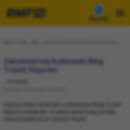
Słuchaj
RMF24
Fakty
Sport
Zakończył się krakowski Bieg Trzech Kopców!
Zakończył się krakowski Bieg
Trzech Kopców!
udostępnij
Niedziela, 2 października 2016 (08:33)
Szymon Kulka triumfował w niedzielnym Biegu Trzech
Kopców w Krakowie. To jedyny górski bieg, którego
trasa prowadzi przez centrum miasta.