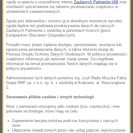
zgody w oparciu o uzasadniony interes
Zaufanych Partnerów IAB
oraz
możliwość sprzeciwienia się takiemu przetwarzaniu znajdziesz w
ustawieniach zaawansowanych.
Ze względu na zróżnicowanie terenu w klasyfikacji
Zgoda jest dobrowolna i możesz ją w dowolnym momencie wycofać,
międzynarodowej bieg został zaliczony jako
zgoda będzie też podstawą przekazywania danych do naszych
Zaufanych Partnerów z siedzibą w państwach trzecich (poza
"anglosaski", w którym trasa prowadzi raz w górę raz
Europejskim Obszarem Gospodarczym).
w dół, w odróżnieniu od wersji "alpejskiej", gdzie
Ponadto masz prawo żądania dostępu, sprostowania, usunięcia lub
ograniczenia przetwarzania danych, a także złożenia skargi do
trasa w przeważającej części tylko się wznosi.
Prezesa Urzędu Ochrony Danych Osobowych. W polityce prywatności
znajdziesz informacje jak wykonać swoje prawa. Szczegółowe
informacje na temat przetwarzania Twoich danych znajdują się w
Dystans uczestnicy muszą pokonać w
polityce prywatności.
regulaminowym czasie 2 godzin. Jest to jedyny w
Administratorem tych danych jesteśmy my, czyli Radio Muzyka Fakty
Grupa RMF sp. z o.o. sp. k. z siedzibą w Krakowie, al. Waszyngtona
Polsce bieg górski, który wiedzie przez centrum
1.
dużego miasta.
Stosowanie plików cookies i innych technologii
Wraz z partnerami stosujemy pliki cookies (tzw. ciasteczka) i inne
(az)
pokrewne technologie, które mają na celu:
Zapewnienie bezpieczeństwa podczas korzystania z naszych
stron
Źródło: RMF FM
Ulepszenie świadczonych przez nas usług poprzez wykorzystanie