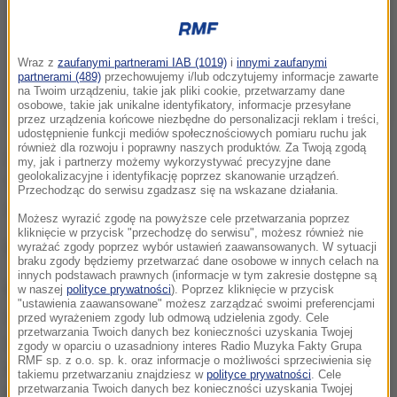
Wraz z
zaufanymi partnerami IAB (1019)
i
innymi zaufanymi
partnerami (489)
przechowujemy i/lub odczytujemy informacje zawarte
na Twoim urządzeniu, takie jak pliki cookie, przetwarzamy dane
osobowe, takie jak unikalne identyfikatory, informacje przesyłane
przez urządzenia końcowe niezbędne do personalizacji reklam i treści,
udostępnienie funkcji mediów społecznościowych pomiaru ruchu jak
również dla rozwoju i poprawny naszych produktów. Za Twoją zgodą
Zawodnicy wyruszyli z Kopca Krakusa o godzinie
my, jak i partnerzy możemy wykorzystywać precyzyjne dane
geolokalizacyjne i identyfikację poprzez skanowanie urządzeń.
10:30. Potem dotarli pod Kopiec Kościuszki, a
Przechodząc do serwisu zgadzasz się na wskazane działania.
stamtąd pobiegli w stronę Kopca Piłsudskiego.
Możesz wyrazić zgodę na powyższe cele przetwarzania poprzez
kliknięcie w przycisk "przechodzę do serwisu", możesz również nie
Na starcie stanęło aż 2,5 tys. zawodników.
wyrażać zgody poprzez wybór ustawień zaawansowanych. W sytuacji
braku zgody będziemy przetwarzać dane osobowe w innych celach na
innych podstawach prawnych (informacje w tym zakresie dostępne są
Bieg Trzech Kopców to to atrakcyjne i widowiskowe
w naszej
polityce prywatności
). Poprzez kliknięcie w przycisk
"ustawienia zaawansowane" możesz zarządzać swoimi preferencjami
zawody, ale ze względu na trasę dość trudne i
przed wyrażeniem zgody lub odmową udzielenia zgody. Cele
przetwarzania Twoich danych bez konieczności uzyskania Twojej
wymagające. Biegacze pokonują 13-kilometrową
zgody w oparciu o uzasadniony interes Radio Muzyka Fakty Grupa
RMF sp. z o.o. sp. k. oraz informacje o możliwości sprzeciwienia się
trasę pomiędzy trzema krakowskimi kopcami -
takiemu przetwarzaniu znajdziesz w
polityce prywatności
. Cele
przetwarzania Twoich danych bez konieczności uzyskania Twojej
Krakusa, Kościuszki i Piłsudskiego.