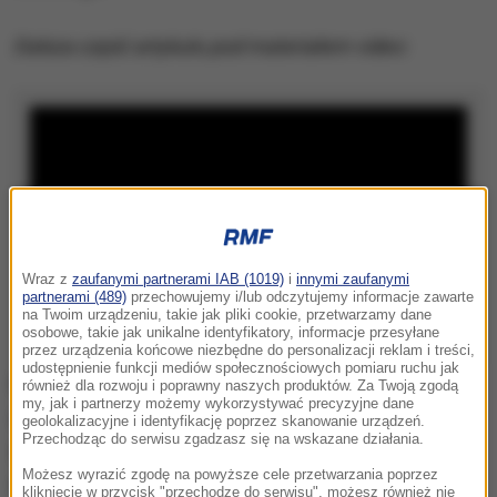
Dalsza część artykułu pod materiałem video:
Wraz z
zaufanymi partnerami IAB (1019)
i
innymi zaufanymi
partnerami (489)
przechowujemy i/lub odczytujemy informacje zawarte
na Twoim urządzeniu, takie jak pliki cookie, przetwarzamy dane
osobowe, takie jak unikalne identyfikatory, informacje przesyłane
przez urządzenia końcowe niezbędne do personalizacji reklam i treści,
udostępnienie funkcji mediów społecznościowych pomiaru ruchu jak
Położony na Alasce szczyt, znany też jako Denali, to
również dla rozwoju i poprawny naszych produktów. Za Twoją zgodą
my, jak i partnerzy możemy wykorzystywać precyzyjne dane
część tzw. Korony Ziemi - grupy najwyższych
geolokalizacyjne i identyfikację poprzez skanowanie urządzeń.
Przechodząc do serwisu zgadzasz się na wskazane działania.
szczytów poszczególnych kontynentów. Jego
Możesz wyrazić zgodę na powyższe cele przetwarzania poprzez
wysokość wynosi 6190 m n.p.m. Denali to nazwa
kliknięcie w przycisk "przechodzę do serwisu", możesz również nie