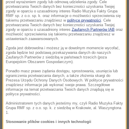
imponowali w odbiorze. Realowi brakowało płynności
przed wyrażeniem zgody lub odmową udzielenia zgody. Cele
przetwarzania Twoich danych bez konieczności uzyskania Twojej
i przede wszystkim Cristiano Ronaldo, który z
zgody w oparciu o uzasadniony interes Radio Muzyka Fakty Grupa
RMF sp. z o.o. sp. k. oraz informacje o możliwości sprzeciwienia się
powodu kontuzji nie znalazł się nawet na ławce
takiemu przetwarzaniu znajdziesz w
polityce prywatności
. Cele
przetwarzania Twoich danych bez konieczności uzyskania Twojej
rezerwowych. Wicemistrzowie Hiszpanii popełniali
zgody w oparciu o uzasadniony interes
Zaufanych Partnerów IAB
oraz
możliwość sprzeciwienia się takiemu przetwarzaniu znajdziesz w
wiele błędów i często faulowali piłkarzy City.
ustawieniach zaawansowanych.
Zgoda jest dobrowolna i możesz ją w dowolnym momencie wycofać,
W drugiej połowie gra się nieco uspokoiła, a Real z
zgoda będzie też podstawą przekazywania danych do naszych
każdą kolejną minutą przejmował inicjatywę na
Zaufanych Partnerów z siedzibą w państwach trzecich (poza
Europejskim Obszarem Gospodarczym).
boisku. Pierwszy celny strzał kibice zobaczyli w 53.
Ponadto masz prawo żądania dostępu, sprostowania, usunięcia lub
minucie - do główki po centrze Toniego Kroosa
ograniczenia przetwarzania danych, a także złożenia skargi do
Prezesa Urzędu Ochrony Danych Osobowych. W polityce prywatności
wyskoczył Sergio Ramos, lecz piłka trafiła w ręce
znajdziesz informacje jak wykonać swoje prawa. Szczegółowe
informacje na temat przetwarzania Twoich danych znajdują się w
Joe Harta.
polityce prywatności.
Administratorem tych danych jesteśmy my, czyli Radio Muzyka Fakty
Ostatnie 20 minut to już gorączkowe ataki Realu. W
Grupa RMF sp. z o.o. sp. k. z siedzibą w Krakowie, al. Waszyngtona
1.
71. minucie piłka po strzale Jese Rodrigueza odbiła
Stosowanie plików cookies i innych technologii
się od poprzeczki, a osiem minut później brakarz City