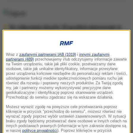
Do zdarzenia doszło 23 grudnia wieczorem w
Witoszowie Dolnym, gmina Świdnica (woj.
dolnośląskie).
Wraz z
zaufanymi partnerami IAB (1019)
i
innymi zaufanymi
65-letni mężczyzna zmarł w wyniku ran kłutych
partnerami (489)
przechowujemy i/lub odczytujemy informacje zawarte
na Twoim urządzeniu, takie jak pliki cookie, przetwarzamy dane
zadanych nożem.
osobowe, takie jak unikalne identyfikatory, informacje przesyłane
przez urządzenia końcowe niezbędne do personalizacji reklam i treści,
udostępnienie funkcji mediów społecznościowych pomiaru ruchu jak
Policja zatrzymała byłą żonę ofiary oraz dwie
również dla rozwoju i poprawny naszych produktów. Za Twoją zgodą
my, jak i partnerzy możemy wykorzystywać precyzyjne dane
inne osoby.
geolokalizacyjne i identyfikację poprzez skanowanie urządzeń.
Przechodząc do serwisu zgadzasz się na wskazane działania.
Śledztwo prowadzone jest w kierunku
Możesz wyrazić zgodę na powyższe cele przetwarzania poprzez
zabójstwa.
kliknięcie w przycisk "przechodzę do serwisu", możesz również nie
wyrażać zgody poprzez wybór ustawień zaawansowanych. W sytuacji
braku zgody będziemy przetwarzać dane osobowe w innych celach na
Więcej informacji z Polski i świata znajdziesz
innych podstawach prawnych (informacje w tym zakresie dostępne są
w naszej
polityce prywatności
). Poprzez kliknięcie w przycisk