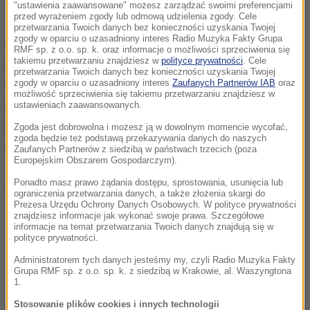
na
RMF24.pl
.
"ustawienia zaawansowane" możesz zarządzać swoimi preferencjami
przed wyrażeniem zgody lub odmową udzielenia zgody. Cele
przetwarzania Twoich danych bez konieczności uzyskania Twojej
zgody w oparciu o uzasadniony interes Radio Muzyka Fakty Grupa
We wtorek 23 grudnia około godziny 21:30 w jednym
RMF sp. z o.o. sp. k. oraz informacje o możliwości sprzeciwienia się
takiemu przetwarzaniu znajdziesz w
polityce prywatności
. Cele
z mieszkań w Witoszowie Dolnym doszło do
przetwarzania Twoich danych bez konieczności uzyskania Twojej
tragicznego zdarzenia. Jak wynika z informacji
zgody w oparciu o uzasadniony interes
Zaufanych Partnerów IAB
oraz
możliwość sprzeciwienia się takiemu przetwarzaniu znajdziesz w
przekazanych przez prokuraturę,
pomiędzy dwiema
ustawieniach zaawansowanych.
osobami wywiązała się sprzeczka i w ruch poszedł
Zgoda jest dobrowolna i możesz ją w dowolnym momencie wycofać,
zgoda będzie też podstawą przekazywania danych do naszych
nóż
.
Zaufanych Partnerów z siedzibą w państwach trzecich (poza
Europejskim Obszarem Gospodarczym).
Ponadto masz prawo żądania dostępu, sprostowania, usunięcia lub
Dalsza część artykułu pod materiałem video:
ograniczenia przetwarzania danych, a także złożenia skargi do
Prezesa Urzędu Ochrony Danych Osobowych. W polityce prywatności
znajdziesz informacje jak wykonać swoje prawa. Szczegółowe
informacje na temat przetwarzania Twoich danych znajdują się w
polityce prywatności.
Administratorem tych danych jesteśmy my, czyli Radio Muzyka Fakty
Grupa RMF sp. z o.o. sp. k. z siedzibą w Krakowie, al. Waszyngtona
1.
Stosowanie plików cookies i innych technologii