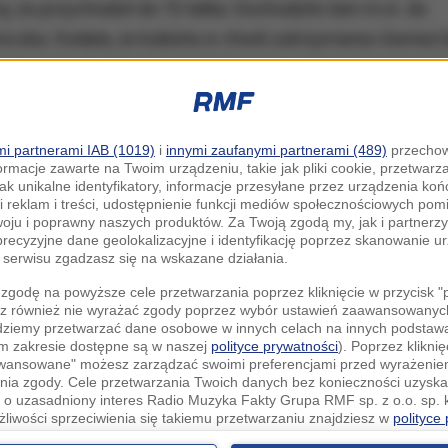
 że przychodził do 72-latka. Dochodziło tam m.in. do
iczka. Dodała, że kobieta w chwili zatrzymania również 
esłuchana.
i partnerami IAB (1019)
i
innymi zaufanymi partnerami (489)
przechow
dnych szczegółów. Portal myglogow.pl podał, że jedna z 
ormacje zawarte na Twoim urządzeniu, takie jak pliki cookie, przetwar
jak unikalne identyfikatory, informacje przesyłane przez urządzenia k
i reklam i treści, udostępnienie funkcji mediów społecznościowych pom
woju i poprawny naszych produktów. Za Twoją zgodą my, jak i partner
recyzyjne dane geolokalizacyjne i identyfikację poprzez skanowanie u
serwisu zgadzasz się na wskazane działania.
zgodę na powyższe cele przetwarzania poprzez kliknięcie w przycisk 
z również nie wyrażać zgody poprzez wybór ustawień zaawansowanych
dziemy przetwarzać dane osobowe w innych celach na innych podsta
ym zakresie dostępne są w naszej
polityce prywatności
). Poprzez kliknię
awansowane" możesz zarządzać swoimi preferencjami przed wyrażenie
ia zgody. Cele przetwarzania Twoich danych bez konieczności uzyska
 o uzasadniony interes Radio Muzyka Fakty Grupa RMF sp. z o.o. sp. k
żliwości sprzeciwienia się takiemu przetwarzaniu znajdziesz w
polityce
nia Twoich danych bez konieczności uzyskania Twojej zgody w oparci
 pod prąd i potrącił kobietę z