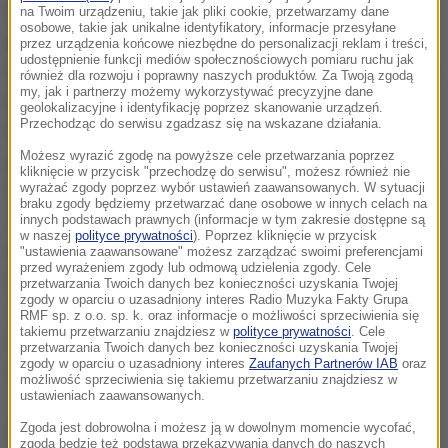
Wiceminister klimatu i środowiska Mikołaj Dorożała
na Twoim urządzeniu, takie jak pliki cookie, przetwarzamy dane
osobowe, takie jak unikalne identyfikatory, informacje przesyłane
podkreślił podczas konferencji prasowej w Jeleniej
przez urządzenia końcowe niezbędne do personalizacji reklam i treści,
udostępnienie funkcji mediów społecznościowych pomiaru ruchu jak
Górze, że Stawy Podgórzyńskie odgrywają kluczową
również dla rozwoju i poprawny naszych produktów. Za Twoją zgodą
my, jak i partnerzy możemy wykorzystywać precyzyjne dane
rolę w retencji wody i ochronie przeciwpowodziowej
geolokalizacyjne i identyfikację poprzez skanowanie urządzeń.
Przechodząc do serwisu zgadzasz się na wskazane działania.
regionu.
Jesteśmy w momencie ogromnych
Możesz wyrazić zgodę na powyższe cele przetwarzania poprzez
procesów związanych ze zmianami klimatycznymi w
kliknięcie w przycisk "przechodzę do serwisu", możesz również nie
tej części Europy. Ich skutkiem są między innymi
wyrażać zgody poprzez wybór ustawień zaawansowanych. W sytuacji
braku zgody będziemy przetwarzać dane osobowe w innych celach na
susze i coraz większa niestabilność pogodowa.
Dziś
innych podstawach prawnych (informacje w tym zakresie dostępne są
w naszej
polityce prywatności
). Poprzez kliknięcie w przycisk
musimy zrobić wszystko, by zatrzymywać wodę w
"ustawienia zaawansowane" możesz zarządzać swoimi preferencjami
przed wyrażeniem zgody lub odmową udzielenia zgody. Cele
terenie i zwiększać retencję.
I właśnie te stawy,
przetwarzania Twoich danych bez konieczności uzyskania Twojej
zgody w oparciu o uzasadniony interes Radio Muzyka Fakty Grupa
Stawy Podgórzyńskie, są ważnym elementem
RMF sp. z o.o. sp. k. oraz informacje o możliwości sprzeciwienia się
takiemu przetwarzaniu znajdziesz w
polityce prywatności
. Cele
bezpieczeństwa dla gminy, dla Jeleniej Góry i dla
przetwarzania Twoich danych bez konieczności uzyskania Twojej
zgody w oparciu o uzasadniony interes
Zaufanych Partnerów IAB
oraz
całej tej części Dolnego Śląska
- zaznaczył.
możliwość sprzeciwienia się takiemu przetwarzaniu znajdziesz w
ustawieniach zaawansowanych.
Dalsza część artykułu pod materiałem video:
Zgoda jest dobrowolna i możesz ją w dowolnym momencie wycofać,
zgoda będzie też podstawą przekazywania danych do naszych