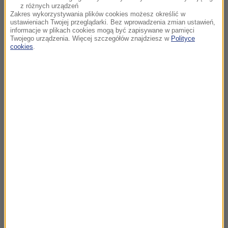
z różnych urządzeń
Zakres wykorzystywania plików cookies możesz określić w
ustawieniach Twojej przeglądarki. Bez wprowadzenia zmian ustawień,
informacje w plikach cookies mogą być zapisywane w pamięci
Twojego urządzenia. Więcej szczegółów znajdziesz w
Polityce
cookies
.