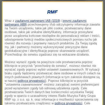
Wraz z
zaufanymi partnerami IAB (1019)
i
innymi zaufanymi
partnerami (489)
przechowujemy i/lub odczytujemy informacje zawarte
na Twoim urządzeniu, takie jak pliki cookie, przetwarzamy dane
osobowe, takie jak unikalne identyfikatory, informacje przesyłane
przez urządzenia końcowe niezbędne do personalizacji reklam i treści,
udostępnienie funkcji mediów społecznościowych pomiaru ruchu jak
również dla rozwoju i poprawny naszych produktów. Za Twoją zgodą
my, jak i partnerzy możemy wykorzystywać precyzyjne dane
geolokalizacyjne i identyfikację poprzez skanowanie urządzeń.
Przechodząc do serwisu zgadzasz się na wskazane działania.
Możesz wyrazić zgodę na powyższe cele przetwarzania poprzez
kliknięcie w przycisk "przechodzę do serwisu", możesz również nie
wyrażać zgody poprzez wybór ustawień zaawansowanych. W sytuacji
braku zgody będziemy przetwarzać dane osobowe w innych celach na
Wrocławska prokuratura już trzy razy wzywała na
innych podstawach prawnych (informacje w tym zakresie dostępne są
w naszej
polityce prywatności
). Poprzez kliknięcie w przycisk
przesłuchanie Brauna i podejmowała próbę
"ustawienia zaawansowane" możesz zarządzać swoimi preferencjami
przed wyrażeniem zgody lub odmową udzielenia zgody. Cele
ogłoszenia mu zarzutów. Lider Konfederacji Korony
przetwarzania Twoich danych bez konieczności uzyskania Twojej
zgody w oparciu o uzasadniony interes Radio Muzyka Fakty Grupa
Polskiej składał wnioski o wyłączenie prowadzących
RMF sp. z o.o. sp. k. oraz informacje o możliwości sprzeciwienia się
takiemu przetwarzaniu znajdziesz w
polityce prywatności
. Cele
śledztwo prokuratorów albo przedstawiał