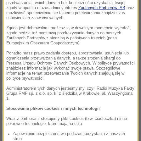
przetwarzania Twoich danych bez konieczności uzyskania Twojej
usprawiedliwienie nieobecności.
zgody w oparciu o uzasadniony interes
Zaufanych Partnerów IAB
oraz
możliwość sprzeciwienia się takiemu przetwarzaniu znajdziesz w
ustawieniach zaawansowanych.
Pod koniec kwietnia rzecznik Prokuratury Okręgowej
Zgoda jest dobrowolna i możesz ją w dowolnym momencie wycofać,
we Wrocławiu prok. Damian Pownuk poinformował,
zgoda będzie też podstawą przekazywania danych do naszych
Zaufanych Partnerów z siedzibą w państwach trzecich (poza
że wrocławscy śledczy opracowali wniosek do
Europejskim Obszarem Gospodarczym).
przewodniczącej Parlamentu Europejskiego Roberty
Ponadto masz prawo żądania dostępu, sprostowania, usunięcia lub
ograniczenia przetwarzania danych, a także złożenia skargi do
Metsoli o wyrażenie zgody na zatrzymanie i
Prezesa Urzędu Ochrony Danych Osobowych. W polityce prywatności
znajdziesz informacje jak wykonać swoje prawa. Szczegółowe
przymusowe doprowadzenie Brauna do siedziby
informacje na temat przetwarzania Twoich danych znajdują się w
polityce prywatności.
Prokuratury Okręgowej we Wrocławiu.
Wniosek
został przekazany do Prokuratora Generalnego za
Administratorem tych danych jesteśmy my, czyli Radio Muzyka Fakty
Grupa RMF sp. z o.o. sp. k. z siedzibą w Krakowie, al. Waszyngtona
pośrednictwem Prokuratury Krajowej, celem
1.
nadania mu biegu - poinformował wówczas prok.
Stosowanie plików cookies i innych technologii
Pownuk.
Wraz z partnerami stosujemy pliki cookies (tzw. ciasteczka) i inne
pokrewne technologie, które mają na celu:
Prokurator Pownuk powiedział, że wniosek nie został
Zapewnienie bezpieczeństwa podczas korzystania z naszych
stron