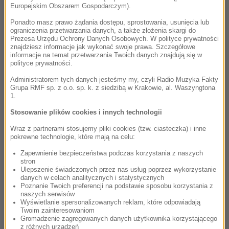
Europejskim Obszarem Gospodarczym).
Ponadto masz prawo żądania dostępu, sprostowania, usunięcia lub
ograniczenia przetwarzania danych, a także złożenia skargi do
Prezesa Urzędu Ochrony Danych Osobowych. W polityce prywatności
znajdziesz informacje jak wykonać swoje prawa. Szczegółowe
informacje na temat przetwarzania Twoich danych znajdują się w
polityce prywatności.
Administratorem tych danych jesteśmy my, czyli Radio Muzyka Fakty
Grupa RMF sp. z o.o. sp. k. z siedzibą w Krakowie, al. Waszyngtona
1.
Stosowanie plików cookies i innych technologii
Wraz z partnerami stosujemy pliki cookies (tzw. ciasteczka) i inne
pokrewne technologie, które mają na celu:
Zapewnienie bezpieczeństwa podczas korzystania z naszych
stron
Ulepszenie świadczonych przez nas usług poprzez wykorzystanie
danych w celach analitycznych i statystycznych
Poznanie Twoich preferencji na podstawie sposobu korzystania z
naszych serwisów
Wyświetlanie spersonalizowanych reklam, które odpowiadają
Twoim zainteresowaniom
Gromadzenie zagregowanych danych użytkownika korzystającego
z różnych urządzeń