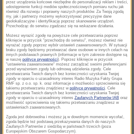
"Rozpoczęła się w prokuraturze
przez urządzenia końcowe niezbędne do personalizacji reklam i treści,
udostępnienie funkcji mediów społecznościowych pomiaru ruchu jak
kwerenda"
również dla rozwoju i poprawny naszych produktów. Za Twoją zgodą
my, jak i partnerzy możemy wykorzystywać precyzyjne dane
geolokalizacyjne i identyfikację poprzez skanowanie urządzeń.
Przechodząc do serwisu zgadzasz się na wskazane działania.
Dalsza część artykułu pod materiałem video:
Możesz wyrazić zgodę na powyższe cele przetwarzania poprzez
kliknięcie w przycisk "przechodzę do serwisu", możesz również nie
wyrażać zgody poprzez wybór ustawień zaawansowanych. W sytuacji
braku zgody będziemy przetwarzać dane osobowe w innych celach na
innych podstawach prawnych (informacje w tym zakresie dostępne są
w naszej
polityce prywatności
). Poprzez kliknięcie w przycisk
"ustawienia zaawansowane" możesz zarządzać swoimi preferencjami
przed wyrażeniem zgody lub odmową udzielenia zgody. Cele
przetwarzania Twoich danych bez konieczności uzyskania Twojej
zgody w oparciu o uzasadniony interes Radio Muzyka Fakty Grupa
RMF sp. z o.o. sp. k. oraz informacje o możliwości sprzeciwienia się
takiemu przetwarzaniu znajdziesz w
polityce prywatności
. Cele
przetwarzania Twoich danych bez konieczności uzyskania Twojej
zgody w oparciu o uzasadniony interes
Zaufanych Partnerów IAB
oraz
możliwość sprzeciwienia się takiemu przetwarzaniu znajdziesz w
ustawieniach zaawansowanych.
Zgoda jest dobrowolna i możesz ją w dowolnym momencie wycofać,
We wtorek w wywiadzie w Kanale Zero były
zgoda będzie też podstawą przekazywania danych do naszych
Zaufanych Partnerów z siedzibą w państwach trzecich (poza
pracownik Szpitala Południowego
dr Emil
Europejskim Obszarem Gospodarczym).