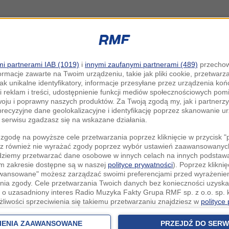
i partnerami IAB (1019)
i
innymi zaufanymi partnerami (489)
przechow
ormacje zawarte na Twoim urządzeniu, takie jak pliki cookie, przetwar
jak unikalne identyfikatory, informacje przesyłane przez urządzenia k
i reklam i treści, udostępnienie funkcji mediów społecznościowych pom
woju i poprawny naszych produktów. Za Twoją zgodą my, jak i partner
recyzyjne dane geolokalizacyjne i identyfikację poprzez skanowanie u
serwisu zgadzasz się na wskazane działania.
zgodę na powyższe cele przetwarzania poprzez kliknięcie w przycisk 
z również nie wyrażać zgody poprzez wybór ustawień zaawansowanych
dziemy przetwarzać dane osobowe w innych celach na innych podsta
ym zakresie dostępne są w naszej
polityce prywatności
). Poprzez kliknię
awansowane" możesz zarządzać swoimi preferencjami przed wyrażenie
ia zgody. Cele przetwarzania Twoich danych bez konieczności uzyska
 o uzasadniony interes Radio Muzyka Fakty Grupa RMF sp. z o.o. sp. k
żliwości sprzeciwienia się takiemu przetwarzaniu znajdziesz w
polityce
nia Twoich danych bez konieczności uzyskania Twojej zgody w oparci
ch Partnerów IAB
oraz możliwość sprzeciwienia się takiemu przetwarza
IENIA ZAAWANSOWANE
PRZEJDŹ DO SERW
aawansowanych.