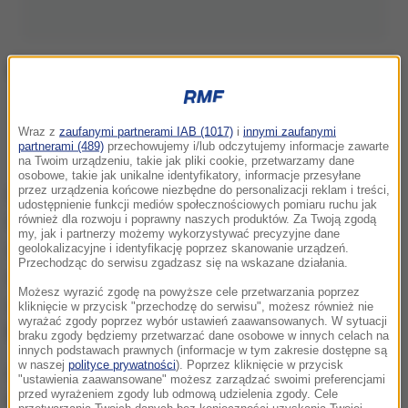
Więcej informacji lokalnych znajdziesz
Wraz z
zaufanymi partnerami IAB (1017)
i
innymi zaufanymi
na
RMF24.pl
. Bądź na bieżąco.
partnerami (489)
przechowujemy i/lub odczytujemy informacje zawarte
na Twoim urządzeniu, takie jak pliki cookie, przetwarzamy dane
osobowe, takie jak unikalne identyfikatory, informacje przesyłane
przez urządzenia końcowe niezbędne do personalizacji reklam i treści,
Parę dni temu z jeziorka Balaton na warszawskim
udostępnienie funkcji mediów społecznościowych pomiaru ruchu jak
również dla rozwoju i poprawny naszych produktów. Za Twoją zgodą
Gocławiu ktoś
wyłowił ogromnego suma
, który -
my, jak i partnerzy możemy wykorzystywać precyzyjne dane
według świadków - mógł mieć nawet 182 cm
geolokalizacyjne i identyfikację poprzez skanowanie urządzeń.
Przechodząc do serwisu zgadzasz się na wskazane działania.
długości. Ryba mogła żyć w zbiorniku od 20 lat i była
Możesz wyrazić zgodę na powyższe cele przetwarzania poprzez
znana okolicznym mieszkańcom jako
"legenda
kliknięcie w przycisk "przechodzę do serwisu", możesz również nie
wyrażać zgody poprzez wybór ustawień zaawansowanych. W sytuacji
Balatonu"
.
braku zgody będziemy przetwarzać dane osobowe w innych celach na
innych podstawach prawnych (informacje w tym zakresie dostępne są
w naszej
polityce prywatności
). Poprzez kliknięcie w przycisk
Sum nie został z powrotem wpuszczony do wody.
"ustawienia zaawansowane" możesz zarządzać swoimi preferencjami
przed wyrażeniem zgody lub odmową udzielenia zgody. Cele
Do sieci trafiły za to zdjęcia i nagrania, na których