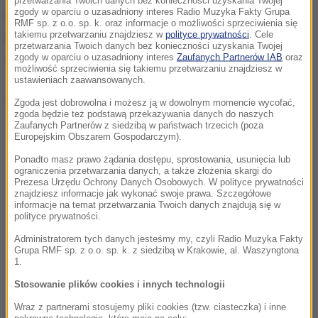
przetwarzania Twoich danych bez konieczności uzyskania Twojej
zgody w oparciu o uzasadniony interes Radio Muzyka Fakty Grupa
widać, że ogromna ryba została wyciągnięta na
RMF sp. z o.o. sp. k. oraz informacje o możliwości sprzeciwienia się
takiemu przetwarzaniu znajdziesz w
polityce prywatności
. Cele
brzeg, a następnie umieszczona w bagażniku
przetwarzania Twoich danych bez konieczności uzyskania Twojej
samochodu i wywieziona.
zgody w oparciu o uzasadniony interes
Zaufanych Partnerów IAB
oraz
możliwość sprzeciwienia się takiemu przetwarzaniu znajdziesz w
ustawieniach zaawansowanych.
Dalsza część artykułu pod materiałem video:
Zgoda jest dobrowolna i możesz ją w dowolnym momencie wycofać,
zgoda będzie też podstawą przekazywania danych do naszych
Zaufanych Partnerów z siedzibą w państwach trzecich (poza
Europejskim Obszarem Gospodarczym).
Ponadto masz prawo żądania dostępu, sprostowania, usunięcia lub
ograniczenia przetwarzania danych, a także złożenia skargi do
Prezesa Urzędu Ochrony Danych Osobowych. W polityce prywatności
znajdziesz informacje jak wykonać swoje prawa. Szczegółowe
informacje na temat przetwarzania Twoich danych znajdują się w
polityce prywatności.
Administratorem tych danych jesteśmy my, czyli Radio Muzyka Fakty
Grupa RMF sp. z o.o. sp. k. z siedzibą w Krakowie, al. Waszyngtona
1.
Stosowanie plików cookies i innych technologii
Wraz z partnerami stosujemy pliki cookies (tzw. ciasteczka) i inne
Sprawą zajęli się stołeczni policjanci, którzy w