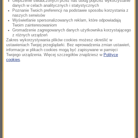
Ulepszenie świadczonych przez nas usług poprzez wykorzystanie
danych w celach analitycznych i statystycznych
całym ciągu Al.
Poznanie Twoich preferencji na podstawie sposobu korzystania z
naszych serwisów
Ujazdowskich i na
Wyświetlanie spersonalizowanych reklam, które odpowiadają
ulicach
Twoim zainteresowaniom
Gromadzenie zagregowanych danych użytkownika korzystającego
przyległych" -
z różnych urządzeń
Zakres wykorzystywania plików cookies możesz określić w
przekazali
ustawieniach Twojej przeglądarki. Bez wprowadzenia zmian ustawień,
informacje w plikach cookies mogą być zapisywane w pamięci
mundurowi.
Twojego urządzenia. Więcej szczegółów znajdziesz w
Polityce
cookies
.