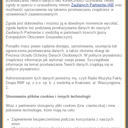
przetwarzania Twoich danych bez konieczności uzyskania Twojej
zgody w oparciu o uzasadniony interes
Zaufanych Partnerów IAB
oraz
Warszawie"
.
możliwość sprzeciwienia się takiemu przetwarzaniu znajdziesz w
ustawieniach zaawansowanych.
Zgoda jest dobrowolna i możesz ją w dowolnym momencie wycofać,
zgoda będzie też podstawą przekazywania danych do naszych
Dalsza część artykułu
Zaufanych Partnerów z siedzibą w państwach trzecich (poza
Europejskim Obszarem Gospodarczym).
pod materiałem
Ponadto masz prawo żądania dostępu, sprostowania, usunięcia lub
video:
ograniczenia przetwarzania danych, a także złożenia skargi do
Prezesa Urzędu Ochrony Danych Osobowych. W polityce prywatności
znajdziesz informacje jak wykonać swoje prawa. Szczegółowe
informacje na temat przetwarzania Twoich danych znajdują się w
polityce prywatności.
Administratorem tych danych jesteśmy my, czyli Radio Muzyka Fakty
Grupa RMF sp. z o.o. sp. k. z siedzibą w Krakowie, al. Waszyngtona
1.
Stosowanie plików cookies i innych technologii
Wraz z partnerami stosujemy pliki cookies (tzw. ciasteczka) i inne
"Dopuszczono
pokrewne technologie, które mają na celu:
normalny ruch
Zapewnienie bezpieczeństwa podczas korzystania z naszych
stron
pojazdów na