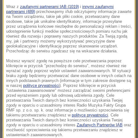
Wraz z
zaufanymi partnerami IAB (1019)
i
innymi zaufanymi
partnerami (489)
przechowujemy i/lub odczytujemy informacje zawarte
na Twoim urządzeniu, takie jak pliki cookie, przetwarzamy dane
osobowe, takie jak unikalne identyfikatory, informacje przesyłane
Najnowsze informacje z kraju i ze świata
przez urządzenia końcowe niezbędne do personalizacji reklam i treści,
znajdziesz na
RMF24.pl
. Bądź na bieżąco.
udostępnienie funkcji mediów społecznościowych pomiaru ruchu jak
również dla rozwoju i poprawny naszych produktów. Za Twoją zgodą
my, jak i partnerzy możemy wykorzystywać precyzyjne dane
geolokalizacyjne i identyfikację poprzez skanowanie urządzeń.
W poniedziałek wieczorem policjanci z komendy w
Przechodząc do serwisu zgadzasz się na wskazane działania.
Płońsku otrzymali zgłoszenie o wypadku.
Patrol
Możesz wyrazić zgodę na powyższe cele przetwarzania poprzez
kliknięcie w przycisk "przechodzę do serwisu", możesz również nie
zastał na miejscu dwa przewrócone motocykle i
wyrażać zgody poprzez wybór ustawień zaawansowanych. W sytuacji
braku zgody będziemy przetwarzać dane osobowe w innych celach na
dwóch mężczyzn leżących w pobliżu
- jednego z
innych podstawach prawnych (informacje w tym zakresie dostępne są
nich na jezdni, nieprzytomnego, drugiego na
w naszej
polityce prywatności
). Poprzez kliknięcie w przycisk
"ustawienia zaawansowane" możesz zarządzać swoimi preferencjami
pobliskim polu, przytomnego.
przed wyrażeniem zgody lub odmową udzielenia zgody. Cele
przetwarzania Twoich danych bez konieczności uzyskania Twojej
zgody w oparciu o uzasadniony interes Radio Muzyka Fakty Grupa
Jeden z mundurowych rozpoczął resuscytację
RMF sp. z o.o. sp. k. oraz informacje o możliwości sprzeciwienia się
takiemu przetwarzaniu znajdziesz w
polityce prywatności
. Cele
krążeniowo-oddechową u nieprzytomnego, a drugi
przetwarzania Twoich danych bez konieczności uzyskania Twojej
zgody w oparciu o uzasadniony interes
Zaufanych Partnerów IAB
oraz
pomagał w tym czasie leżącemu na polu. Po chwili
możliwość sprzeciwienia się takiemu przetwarzaniu znajdziesz w
ustawieniach zaawansowanych.
na miejsce dotarło pogotowie i straż.