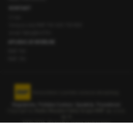
KONTAKT
O nas
Gorąca Linia RMF FM: 600 700 800
email: fakty@rmf.fm
APLIKACJE MOBILNE
RMF FM
RMF ON
Korzystanie z portalu oznacza akceptację
Regulaminu
.
Polityka Cookies
.
SpeakUp
.
Prywatność
.
Copyright by
Radio Muzyka Fakty Grupa RMF sp. z o.o.
sp. k.
2009-2026. Wszystkie prawa zastrzeżone.