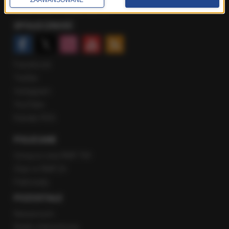
Rozmowy w Radiu RMF24
SPOŁECZNOŚĆ
Facebook
Twitter
Instagram
YouTube
Kanały RSS
POLECANE
Gorąca Linia RMF FM
Staż w RMF24
Patronaty
POZOSTAŁE
Newsroom
Radio internetowe