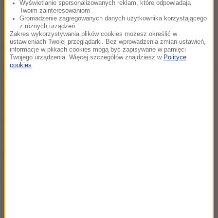
powiatu płońskiego, z obrażeniami ciała trafił do
Wyświetlanie spersonalizowanych reklam, które odpowiadają
Twoim zainteresowaniom
szpitala. Pobrano od niego krew do badań, by
Gromadzenie zagregowanych danych użytkownika korzystającego
z różnych urządzeń
sprawdzić, czy nie był pijany lub pod wpływem
Zakres wykorzystywania plików cookies możesz określić w
ustawieniach Twojej przeglądarki. Bez wprowadzenia zmian ustawień,
narkotyków.
informacje w plikach cookies mogą być zapisywane w pamięci
Twojego urządzenia. Więcej szczegółów znajdziesz w
Polityce
cookies
.
Funkcjonariusze ustalili, że obaj kierowcy nie mieli na
głowach kasków. Nie znaleziono ich także w pobliżu
miejsca wypadku.
Dokładne okoliczności zdarzenia są wyjaśniane.
ZOBACZ RÓWNIEŻ:
Tragedia w kopalni Murcki-Staszic. Nie żyje górnik
przygnieciony kamienną bryłą
Skoczyła bez zapiętej liny. Pielęgniarka