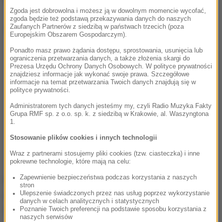
Zgoda jest dobrowolna i możesz ją w dowolnym momencie wycofać,
zgoda będzie też podstawą przekazywania danych do naszych
Zaufanych Partnerów z siedzibą w państwach trzecich (poza
Dalsza część artykułu pod materiałem video:
Europejskim Obszarem Gospodarczym).
Ponadto masz prawo żądania dostępu, sprostowania, usunięcia lub
ograniczenia przetwarzania danych, a także złożenia skargi do
Prezesa Urzędu Ochrony Danych Osobowych. W polityce prywatności
znajdziesz informacje jak wykonać swoje prawa. Szczegółowe
informacje na temat przetwarzania Twoich danych znajdują się w
polityce prywatności.
Administratorem tych danych jesteśmy my, czyli Radio Muzyka Fakty
Grupa RMF sp. z o.o. sp. k. z siedzibą w Krakowie, al. Waszyngtona
1.
Stosowanie plików cookies i innych technologii
Wraz z partnerami stosujemy pliki cookies (tzw. ciasteczka) i inne
pokrewne technologie, które mają na celu:
Zapewnienie bezpieczeństwa podczas korzystania z naszych
Niestety, życia 18-letniego uczestnika wypadku nie
stron
Ulepszenie świadczonych przez nas usług poprzez wykorzystanie
udało się uratować. To mieszkaniec powiatu
danych w celach analitycznych i statystycznych
żuromińskiego. Drugi uczestnik zdarzenia, 22-latek z
Poznanie Twoich preferencji na podstawie sposobu korzystania z
naszych serwisów