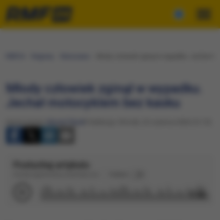
RMF24
Regiony
Warszawa
Młody człowiek zginął w wypadku. Jechał mo
Młody człowiek zginął w wypadku.
Jechał motocyklem bez kasku
Opracowanie:
Maciej Filipek
Publikacja: Wtorek, 23 czerwca 2026 (12:15)
Posłuchaj artykułu
Dźwięk wygenerowany automatycznie
Podkład
1:18