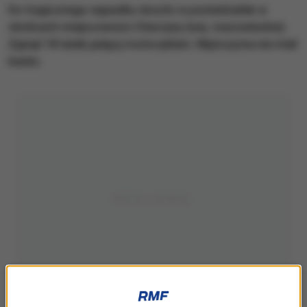
Do tragicznego wypadku doszło w poniedziałek w
okolicach miejscowości Charzyny (woj. mazowieckie).
Zginął 18-latek jadący motocyklem. Mężczyzna nie miał
kasku.