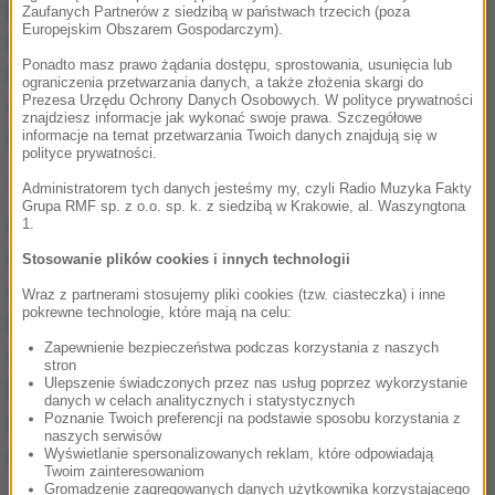
przedstawiciele ukraińskiego biznesu, szefowie
Zaufanych Partnerów z siedzibą w państwach trzecich (poza
Europejskim Obszarem Gospodarczym).
spółek państwowych oraz oczywiście urzędnicy
Ponadto masz prawo żądania dostępu, sprostowania, usunięcia lub
rządowi i parlamentarzyści
" - napisała w mediach
ograniczenia przetwarzania danych, a także złożenia skargi do
Prezesa Urzędu Ochrony Danych Osobowych. W polityce prywatności
społecznościowych premier Ukrainy Julia
znajdziesz informacje jak wykonać swoje prawa. Szczegółowe
informacje na temat przetwarzania Twoich danych znajdują się w
Swyrydenko.
polityce prywatności.
"Z niecierpliwością czekamy na podpisanie wielu
Administratorem tych danych jesteśmy my, czyli Radio Muzyka Fakty
Grupa RMF sp. z o.o. sp. k. z siedzibą w Krakowie, al. Waszyngtona
ważnych umów z partnerami międzynarodowymi, w
1.
szczególności na temat wzmocnienia naszych
Stosowanie plików cookies i innych technologii
zdolności energetycznych. Ukraina stawia na
Wraz z partnerami stosujemy pliki cookies (tzw. ciasteczka) i inne
pokrewne technologie, które mają na celu:
konstruktywne i korzystne dla obu stron partnerstwo
Zapewnienie bezpieczeństwa podczas korzystania z naszych
w interesie wspólnego europejskiego
stron
Ulepszenie świadczonych przez nas usług poprzez wykorzystanie
bezpieczeństwa, rozwoju gospodarczego i
danych w celach analitycznych i statystycznych
Poznanie Twoich preferencji na podstawie sposobu korzystania z
długofalowego dobrobytu" - dodała szefowa
naszych serwisów
ukraińskiego rządu.
Wyświetlanie spersonalizowanych reklam, które odpowiadają
Twoim zainteresowaniom
Gromadzenie zagregowanych danych użytkownika korzystającego