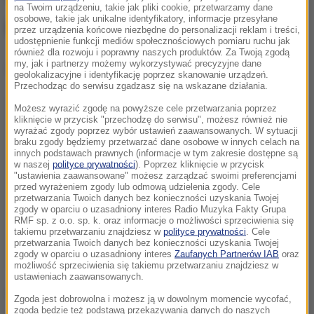
"Z niecierpliwością czekamy na
na Twoim urządzeniu, takie jak pliki cookie, przetwarzamy dane
osobowe, takie jak unikalne identyfikatory, informacje przesyłane
podpisanie wielu ważnych umów"
przez urządzenia końcowe niezbędne do personalizacji reklam i treści,
udostępnienie funkcji mediów społecznościowych pomiaru ruchu jak
również dla rozwoju i poprawny naszych produktów. Za Twoją zgodą
my, jak i partnerzy możemy wykorzystywać precyzyjne dane
Dalsza część artykułu pod materiałem video:
geolokalizacyjne i identyfikację poprzez skanowanie urządzeń.
Przechodząc do serwisu zgadzasz się na wskazane działania.
Możesz wyrazić zgodę na powyższe cele przetwarzania poprzez
kliknięcie w przycisk "przechodzę do serwisu", możesz również nie
wyrażać zgody poprzez wybór ustawień zaawansowanych. W sytuacji
braku zgody będziemy przetwarzać dane osobowe w innych celach na
innych podstawach prawnych (informacje w tym zakresie dostępne są
w naszej
polityce prywatności
). Poprzez kliknięcie w przycisk
"ustawienia zaawansowane" możesz zarządzać swoimi preferencjami
przed wyrażeniem zgody lub odmową udzielenia zgody. Cele
przetwarzania Twoich danych bez konieczności uzyskania Twojej
zgody w oparciu o uzasadniony interes Radio Muzyka Fakty Grupa
RMF sp. z o.o. sp. k. oraz informacje o możliwości sprzeciwienia się
takiemu przetwarzaniu znajdziesz w
polityce prywatności
. Cele
przetwarzania Twoich danych bez konieczności uzyskania Twojej
zgody w oparciu o uzasadniony interes
Zaufanych Partnerów IAB
oraz
możliwość sprzeciwienia się takiemu przetwarzaniu znajdziesz w
ustawieniach zaawansowanych.
"W skład ukraińskiego zespołu na konferencji wejdą
Zgoda jest dobrowolna i możesz ją w dowolnym momencie wycofać,
zgoda będzie też podstawą przekazywania danych do naszych