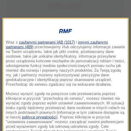
Wraz z
zaufanymi partnerami IAB (1017)
i
innymi zaufanymi
partnerami (489)
przechowujemy i/lub odczytujemy informacje zawarte
na Twoim urządzeniu, takie jak pliki cookie, przetwarzamy dane
osobowe, takie jak unikalne identyfikatory, informacje przesyłane
przez urządzenia końcowe niezbędne do personalizacji reklam i treści,
udostępnienie funkcji mediów społecznościowych pomiaru ruchu jak
również dla rozwoju i poprawny naszych produktów. Za Twoją zgodą
Policja zatrzymała siedmioro Gruzinów
my, jak i partnerzy możemy wykorzystywać precyzyjne dane
geolokalizacyjne i identyfikację poprzez skanowanie urządzeń.
podejrzanych o włamania do samochodów i
Przechodząc do serwisu zgadzasz się na wskazane działania.
kradzieże kosztowności.
Możesz wyrazić zgodę na powyższe cele przetwarzania poprzez
kliknięcie w przycisk "przechodzę do serwisu", możesz również nie
wyrażać zgody poprzez wybór ustawień zaawansowanych. W sytuacji
Przy zatrzymanych znaleziono siedem sztuk
braku zgody będziemy przetwarzać dane osobowe w innych celach na
innych podstawach prawnych (informacje w tym zakresie dostępne są
nielegalnie posiadanej broni.
w naszej
polityce prywatności
). Poprzez kliknięcie w przycisk
"ustawienia zaawansowane" możesz zarządzać swoimi preferencjami
Więcej informacji z Polski i świata znajdziesz
przed wyrażeniem zgody lub odmową udzielenia zgody. Cele