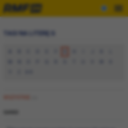
TAGI NA LITERĘ G
A
B
C
D
E
F
G
H
I
J
K
L
M
N
O
P
Q
R
S
T
U
V
W
X
Y
Z
0-9
WSZYSTKIE
(34)
GANGI