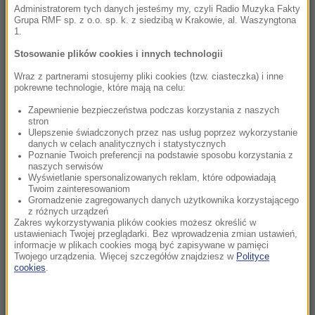
sierpnia. Gdzie spocznie?
Administratorem tych danych jesteśmy my, czyli Radio Muzyka Fakty
Grupa RMF sp. z o.o. sp. k. z siedzibą w Krakowie, al. Waszyngtona
1.
19:50
Kaszel i pieczenie oczu po kąpieli w termach.
Stosowanie plików cookies i innych technologii
Tajemniczy incydent na Słowacji
Wraz z partnerami stosujemy pliki cookies (tzw. ciasteczka) i inne
pokrewne technologie, które mają na celu:
19:49
Zapewnienie bezpieczeństwa podczas korzystania z naszych
Świętokrzyskie: Konar spadł na pielgrzymów
stron
w czasie burzy
Ulepszenie świadczonych przez nas usług poprzez wykorzystanie
danych w celach analitycznych i statystycznych
Poznanie Twoich preferencji na podstawie sposobu korzystania z
19:14
naszych serwisów
Polski turysta nie żyje. Tragiczny wypadek w
Wyświetlanie spersonalizowanych reklam, które odpowiadają
Twoim zainteresowaniom
Pirenejach
Gromadzenie zagregowanych danych użytkownika korzystającego
z różnych urządzeń
Zakres wykorzystywania plików cookies możesz określić w
19:10
ustawieniach Twojej przeglądarki. Bez wprowadzenia zmian ustawień,
Samodzielnie, drodzy uczniowie. Oto sposób
informacje w plikach cookies mogą być zapisywane w pamięci
Danii na nadużywanie AI
Twojego urządzenia. Więcej szczegółów znajdziesz w
Polityce
cookies
.
19:06
Prezydent: Z drogi, na którą wszedłem w