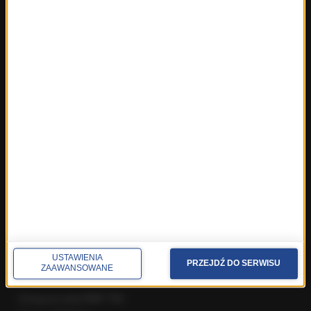
Najnowsze rozmowy w RMF FM
Rozmowa o 7:00 w RMF FM i Radiu RMF24
Poranna rozmowa w RMF FM
Popołudniowa rozmowa w RMF FM
Gość Krzysztofa Ziemca w RMF FM
Rozmowy w Radiu RMF24
SPOŁECZNOŚĆ
Facebook
Twitter
Instagram
YouTube
Kanały RSS
USTAWIENIA
PRZEJDŹ DO SERWISU
ZAAWANSOWANE
POLECANE
Gorąca Linia RMF FM