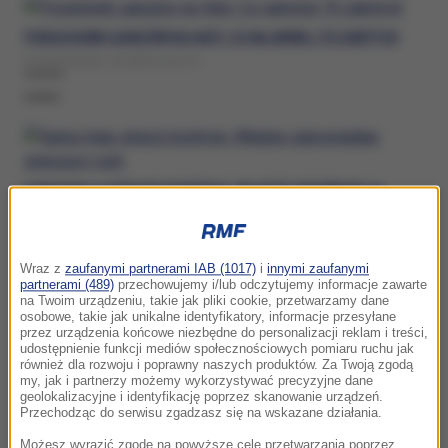
PORACHUNKI GANGÓW NA HAITI. CO NAJMNIEJ 70 ZABITYCH
PONIEDZIAŁEK, 30 MARCA (22:57)
GANGI
GANGI MAJĄ STRACIĆ KONTROLĘ. WŁADZE ZAPOWIADAJĄ
ZNACZĄCY RUCH
WTOREK, 23 GRUDNIA 2025 (13:19)
Wraz z
zaufanymi partnerami IAB (1017)
i
innymi zaufanymi
GANGI
partnerami (489)
przechowujemy i/lub odczytujemy informacje zawarte
na Twoim urządzeniu, takie jak pliki cookie, przetwarzamy dane
osobowe, takie jak unikalne identyfikatory, informacje przesyłane
przez urządzenia końcowe niezbędne do personalizacji reklam i treści,
udostępnienie funkcji mediów społecznościowych pomiaru ruchu jak
również dla rozwoju i poprawny naszych produktów. Za Twoją zgodą
PRZESTĘPCY PRZEJĘLI IZRAELSKĄ BROŃ. GANGI PRÓBOWAŁY
my, jak i partnerzy możemy wykorzystywać precyzyjne dane
geolokalizacyjne i identyfikację poprzez skanowanie urządzeń.
NIĄ ZABIĆ 56 OSÓB
Przechodząc do serwisu zgadzasz się na wskazane działania.
ŚRODA, 9 LIPCA 2025 (07:08)
Możesz wyrazić zgodę na powyższe cele przetwarzania poprzez