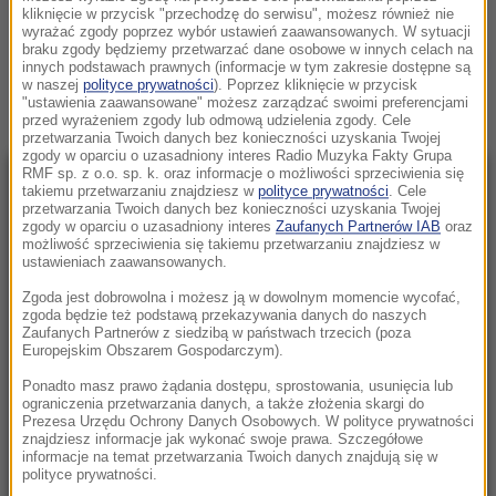
GANGI
kliknięcie w przycisk "przechodzę do serwisu", możesz również nie
wyrażać zgody poprzez wybór ustawień zaawansowanych. W sytuacji
braku zgody będziemy przetwarzać dane osobowe w innych celach na
Zobacz więcej »
innych podstawach prawnych (informacje w tym zakresie dostępne są
w naszej
polityce prywatności
). Poprzez kliknięcie w przycisk
"ustawienia zaawansowane" możesz zarządzać swoimi preferencjami
przed wyrażeniem zgody lub odmową udzielenia zgody. Cele
przetwarzania Twoich danych bez konieczności uzyskania Twojej
zgody w oparciu o uzasadniony interes Radio Muzyka Fakty Grupa
RMF sp. z o.o. sp. k. oraz informacje o możliwości sprzeciwienia się
NAJNOWSZE
takiemu przetwarzaniu znajdziesz w
polityce prywatności
. Cele
przetwarzania Twoich danych bez konieczności uzyskania Twojej
zgody w oparciu o uzasadniony interes
Zaufanych Partnerów IAB
oraz
możliwość sprzeciwienia się takiemu przetwarzaniu znajdziesz w
20:20
ustawieniach zaawansowanych.
Trzy gole w Białymstoku. Skromna zaliczka
Zgoda jest dobrowolna i możesz ją w dowolnym momencie wycofać,
Jagielloni przed rewanżem w Glasgow
zgoda będzie też podstawą przekazywania danych do naszych
Zaufanych Partnerów z siedzibą w państwach trzecich (poza
20:12
Europejskim Obszarem Gospodarczym).
Wielki i wydrukowany w 3D. Szkielet legendy w
Ponadto masz prawo żądania dostępu, sprostowania, usunięcia lub
warszawskim zoo
ograniczenia przetwarzania danych, a także złożenia skargi do
Prezesa Urzędu Ochrony Danych Osobowych. W polityce prywatności
znajdziesz informacje jak wykonać swoje prawa. Szczegółowe
20:05
informacje na temat przetwarzania Twoich danych znajdują się w
Pogrzeb Andrzeja Morozowskiego 14
polityce prywatności.