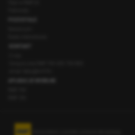
Staż w RMF24
Patronaty
POZOSTAŁE
Newsroom
Radio internetowe
KONTAKT
O nas
Gorąca Linia RMF FM: 600 700 800
email: fakty@rmf.fm
APLIKACJE MOBILNE
RMF FM
RMF ON
Korzystanie z portalu oznacza akceptację