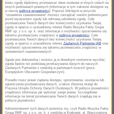
braku zgody będziemy przetwarzać dane osobowe w innych celach na
innych podstawach prawnych (informacje w tym zakresie dostępne są
w naszej
polityce prywatności
). Poprzez kliknięcie w przycisk
"ustawienia zaawansowane" możesz zarządzać swoimi preferencjami
przed wyrażeniem zgody lub odmową udzielenia zgody. Cele
przetwarzania Twoich danych bez konieczności uzyskania Twojej
zgody w oparciu o uzasadniony interes Radio Muzyka Fakty Grupa
RMF sp. z o.o. sp. k. oraz informacje o możliwości sprzeciwienia się
takiemu przetwarzaniu znajdziesz w
polityce prywatności
. Cele
przetwarzania Twoich danych bez konieczności uzyskania Twojej
zgody w oparciu o uzasadniony interes
Zaufanych Partnerów IAB
oraz
możliwość sprzeciwienia się takiemu przetwarzaniu znajdziesz w
ustawieniach zaawansowanych.
Nie udalo sie zaladowac embedu. Zobacz wpis na X
Zgoda jest dobrowolna i możesz ją w dowolnym momencie wycofać,
zgoda będzie też podstawą przekazywania danych do naszych
Zaufanych Partnerów z siedzibą w państwach trzecich (poza
Europejskim Obszarem Gospodarczym).
Ponadto masz prawo żądania dostępu, sprostowania, usunięcia lub
ograniczenia przetwarzania danych, a także złożenia skargi do
Prezesa Urzędu Ochrony Danych Osobowych. W polityce prywatności
znajdziesz informacje jak wykonać swoje prawa. Szczegółowe
informacje na temat przetwarzania Twoich danych znajdują się w
polityce prywatności.
Administratorem tych danych jesteśmy my, czyli Radio Muzyka Fakty
Grupa RMF sp. z o.o. sp. k. z siedzibą w Krakowie, al. Waszyngtona