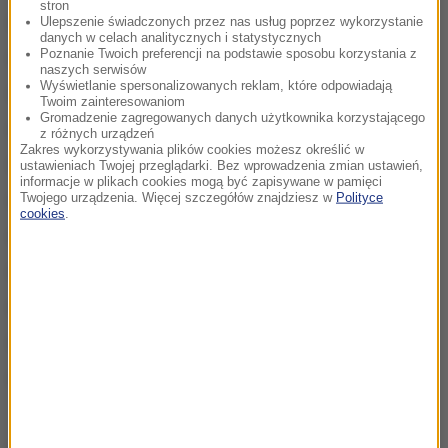
stron
11 kwietnia,
Ulepszenie świadczonych przez nas usług poprzez wykorzystanie
danych w celach analitycznych i statystycznych
Poznanie Twoich preferencji na podstawie sposobu korzystania z
9 maja,
naszych serwisów
Wyświetlanie spersonalizowanych reklam, które odpowiadają
23 maja (przed Dniem Matki),
Twoim zainteresowaniom
Gromadzenie zagregowanych danych użytkownika korzystającego
13 czerwca,
z różnych urządzeń
Zakres wykorzystywania plików cookies możesz określić w
11 lipca,
ustawieniach Twojej przeglądarki. Bez wprowadzenia zmian ustawień,
informacje w plikach cookies mogą być zapisywane w pamięci
8 sierpnia,
Twojego urządzenia. Więcej szczegółów znajdziesz w
Polityce
cookies
.
12 września,
10 października,
26-30 października (przed Wszystkimi Świętymi),
14 listopada,
i 22-23 grudnia (przed Świętami Bożego
Narodzenia).