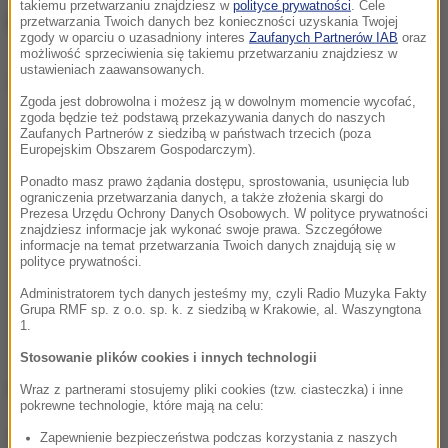
takiemu przetwarzaniu znajdziesz w
polityce prywatności
. Cele
Kursy ruszają już w najbliższą sobotę
.
przetwarzania Twoich danych bez konieczności uzyskania Twojej
zgody w oparciu o uzasadniony interes
Zaufanych Partnerów IAB
oraz
możliwość sprzeciwienia się takiemu przetwarzaniu znajdziesz w
ustawieniach zaawansowanych.
Dalsza część artykułu pod materiałem video:
Zgoda jest dobrowolna i możesz ją w dowolnym momencie wycofać,
zgoda będzie też podstawą przekazywania danych do naszych
Zaufanych Partnerów z siedzibą w państwach trzecich (poza
Europejskim Obszarem Gospodarczym).
Ponadto masz prawo żądania dostępu, sprostowania, usunięcia lub
ograniczenia przetwarzania danych, a także złożenia skargi do
Prezesa Urzędu Ochrony Danych Osobowych. W polityce prywatności
znajdziesz informacje jak wykonać swoje prawa. Szczegółowe
informacje na temat przetwarzania Twoich danych znajdują się w
polityce prywatności.
Administratorem tych danych jesteśmy my, czyli Radio Muzyka Fakty
Grupa RMF sp. z o.o. sp. k. z siedzibą w Krakowie, al. Waszyngtona
1.
Stosowanie plików cookies i innych technologii
Meleksy będą jeździły w godz. 8:00 - 15:00
:
Wraz z partnerami stosujemy pliki cookies (tzw. ciasteczka) i inne
pokrewne technologie, które mają na celu:
28 marca (przed Wielkanocą),
Zapewnienie bezpieczeństwa podczas korzystania z naszych