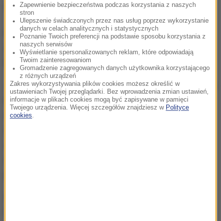
Zapewnienie bezpieczeństwa podczas korzystania z naszych
medycznych.
stron
Ulepszenie świadczonych przez nas usług poprzez wykorzystanie
danych w celach analitycznych i statystycznych
Przyczyny wypadku nie są znane. O zdarzeniu
Poznanie Twoich preferencji na podstawie sposobu korzystania z
naszych serwisów
została poinformowana Państwowa Komisja
Wyświetlanie spersonalizowanych reklam, które odpowiadają
Twoim zainteresowaniom
Badania Wypadków Lotniczych.
Gromadzenie zagregowanych danych użytkownika korzystającego
z różnych urządzeń
Zakres wykorzystywania plików cookies możesz określić w
Jak informuje serwis Stalowka.net pilot stwierdził, że
ustawieniach Twojej przeglądarki. Bez wprowadzenia zmian ustawień,
leci na zbyt niskim pułapie i nie będzie w stanie
informacje w plikach cookies mogą być zapisywane w pamięci
Twojego urządzenia. Więcej szczegółów znajdziesz w
Polityce
dotrzeć do lotniska. "W miejscowości Musików
cookies
.
znalazł łąkę do bezpiecznego wylądowania. Kiedy
zawrócił podchodząc do lądowania, skrzydłem
zahaczył o drzewo, spadając na ziemię" - informuje
portal.
Informację o incydencie otrzymaliśmy na Gorącą
Linię RMF FM.