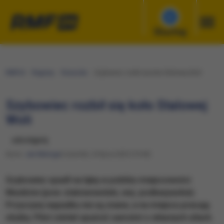
Słuchaj
RMF24
Regiony
Rzeszów
Szybowiec rozbił się koło Stalowej Woli
Szybowiec rozbił się koło Stalowej
Woli
udostępnij
Autor:
Jan Matoga
Czwartek, 24 lipca 2025 (19:40)
Szybowiec spadł na łąkę w pobliżu miejscowości
Musików (pow. stalowowolski, woj. podkarpackie).
Przyczyny wypadku nie są znane, a na miejscu pracują
służby. Pilot zdołał opuścić samolot o własnych siłach.