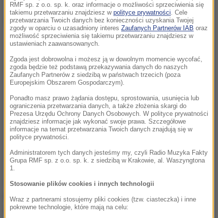
RMF sp. z o.o. sp. k. oraz informacje o możliwości sprzeciwienia się
takiemu przetwarzaniu znajdziesz w
polityce prywatności
. Cele
Dalsza część artykułu pod materiałem video:
przetwarzania Twoich danych bez konieczności uzyskania Twojej
zgody w oparciu o uzasadniony interes
Zaufanych Partnerów IAB
oraz
możliwość sprzeciwienia się takiemu przetwarzaniu znajdziesz w
ustawieniach zaawansowanych.
Zgoda jest dobrowolna i możesz ją w dowolnym momencie wycofać,
zgoda będzie też podstawą przekazywania danych do naszych
Zaufanych Partnerów z siedzibą w państwach trzecich (poza
Europejskim Obszarem Gospodarczym).
Ponadto masz prawo żądania dostępu, sprostowania, usunięcia lub
ograniczenia przetwarzania danych, a także złożenia skargi do
Prezesa Urzędu Ochrony Danych Osobowych. W polityce prywatności
znajdziesz informacje jak wykonać swoje prawa. Szczegółowe
informacje na temat przetwarzania Twoich danych znajdują się w
polityce prywatności.
Administratorem tych danych jesteśmy my, czyli Radio Muzyka Fakty
Grupa RMF sp. z o.o. sp. k. z siedzibą w Krakowie, al. Waszyngtona
1.
Jak poinformowali nas strażacy,
pilot
Stosowanie plików cookies i innych technologii
opuścił rozbity szybowiec o własnych siłach
i
Wraz z partnerami stosujemy pliki cookies (tzw. ciasteczka) i inne
pokrewne technologie, które mają na celu:
został przekazany pod opiekę ratowników