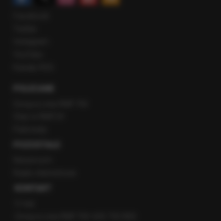
Facebook
Twitter
Instagram
YouTube
Kanały RSS
POLECANE
Gorąca Linia RMF FM
Staż w RMF24
Patronaty
POZOSTAŁE
Newsroom
Radio internetowe
KONTAKT
O nas
Gorąca Linia RMF FM: 600 700 800