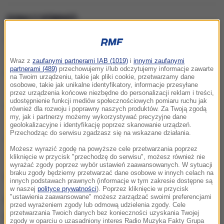
ZOBACZ RÓWNIEŻ:
Zniknął z radaru, odnaleziono wrak. Katastrofa
lotnicza w Rosji
Wraz z
zaufanymi partnerami IAB (1019)
i
innymi zaufanymi
partnerami (489)
przechowujemy i/lub odczytujemy informacje zawarte
Katastrofa samolotu w Indiach. Na pokładzie 242
na Twoim urządzeniu, takie jak pliki cookie, przetwarzamy dane
osobowe, takie jak unikalne identyfikatory, informacje przesyłane
osoby
przez urządzenia końcowe niezbędne do personalizacji reklam i treści,
udostępnienie funkcji mediów społecznościowych pomiaru ruchu jak
Samolot rozbił się na autostradzie. Są ofiary
również dla rozwoju i poprawny naszych produktów. Za Twoją zgodą
my, jak i partnerzy możemy wykorzystywać precyzyjne dane
śmiertelne
geolokalizacyjne i identyfikację poprzez skanowanie urządzeń.
Przechodząc do serwisu zgadzasz się na wskazane działania.
Katastrofa samolotu w Waszyngtonie. Płk Zięć o
Możesz wyrazić zgodę na powyższe cele przetwarzania poprzez
przyczynach tragedii
kliknięcie w przycisk "przechodzę do serwisu", możesz również nie
wyrażać zgody poprzez wybór ustawień zaawansowanych. W sytuacji
braku zgody będziemy przetwarzać dane osobowe w innych celach na
Służby otrzymały zgłoszenie około godziny 18:20.
innych podstawach prawnych (informacje w tym zakresie dostępne są
w naszej
polityce prywatności
). Poprzez kliknięcie w przycisk
"ustawienia zaawansowane" możesz zarządzać swoimi preferencjami
Na miejsce zadysponowano 3 zastępy straży
przed wyrażeniem zgody lub odmową udzielenia zgody. Cele
przetwarzania Twoich danych bez konieczności uzyskania Twojej
pożarnej.
zgody w oparciu o uzasadniony interes Radio Muzyka Fakty Grupa