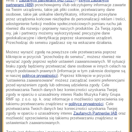
Wraz z
zaufanymi partnerami IAB (1017)
i
innymi zaufanymi
partnerami (489)
przechowujemy i/lub odczytujemy informacje zawarte
doszło do zderzenia dwóch samochodów
na Twoim urządzeniu, takie jak pliki cookie, przetwarzamy dane
osobowe, takie jak unikalne identyfikatory, informacje przesyłane
osobowych. Jeden z nich dachował.
Ranne są 2
przez urządzenia końcowe niezbędne do personalizacji reklam i treści,
udostępnienie funkcji mediów społecznościowych pomiaru ruchu jak
osoby
(według pierwszych komunikatów, ranne
również dla rozwoju i poprawny naszych produktów. Za Twoją zgodą
my, jak i partnerzy możemy wykorzystywać precyzyjne dane
zostały 4 osoby).
geolokalizacyjne i identyfikację poprzez skanowanie urządzeń.
Przechodząc do serwisu zgadzasz się na wskazane działania.
Na miejsce wezwano
śmigłowiec Lotniczego
Możesz wyrazić zgodę na powyższe cele przetwarzania poprzez
Pogotowia Ratunkowego
.
kliknięcie w przycisk "przechodzę do serwisu", możesz również nie
wyrażać zgody poprzez wybór ustawień zaawansowanych. W sytuacji
braku zgody będziemy przetwarzać dane osobowe w innych celach na
Jak informuje Generalna Dyrekcja Dróg Krajowych i
innych podstawach prawnych (informacje w tym zakresie dostępne są
w naszej
polityce prywatności
). Poprzez kliknięcie w przycisk
Autostrad,
przed godz. 16 przywrócono ruch na
"ustawienia zaawansowane" możesz zarządzać swoimi preferencjami
przed wyrażeniem zgody lub odmową udzielenia zgody. Cele
jednym pasie jezdni w kierunku Swarzędza, a dla
przetwarzania Twoich danych bez konieczności uzyskania Twojej
zgody w oparciu o uzasadniony interes Radio Muzyka Fakty Grupa
kierowców jadących w kierunku Kostrzyna policja
RMF sp. z o.o. sp. k. oraz informacje o możliwości sprzeciwienia się
takiemu przetwarzaniu znajdziesz w
polityce prywatności
. Cele
wprowadziła objazd poprowadzony drogą
przetwarzania Twoich danych bez konieczności uzyskania Twojej
zgody w oparciu o uzasadniony interes
Zaufanych Partnerów IAB
oraz
serwisową
.
możliwość sprzeciwienia się takiemu przetwarzaniu znajdziesz w
ustawieniach zaawansowanych.