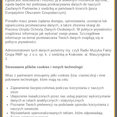
Dalsza część artykułu pod materiałem video:
Zgoda jest dobrowolna i możesz ją w dowolnym momencie wycofać,
zgoda będzie też podstawą przekazywania danych do naszych
Zaufanych Partnerów z siedzibą w państwach trzecich (poza
Europejskim Obszarem Gospodarczym).
Ponadto masz prawo żądania dostępu, sprostowania, usunięcia lub
ograniczenia przetwarzania danych, a także złożenia skargi do
Prezesa Urzędu Ochrony Danych Osobowych. W polityce prywatności
znajdziesz informacje jak wykonać swoje prawa. Szczegółowe
informacje na temat przetwarzania Twoich danych znajdują się w
polityce prywatności.
Administratorem tych danych jesteśmy my, czyli Radio Muzyka Fakty
Grupa RMF sp. z o.o. sp. k. z siedzibą w Krakowie, al. Waszyngtona
1.
Stosowanie plików cookies i innych technologii
Wraz z partnerami stosujemy pliki cookies (tzw. ciasteczka) i inne
pokrewne technologie, które mają na celu:
Zapewnienie bezpieczeństwa podczas korzystania z naszych
ZOBACZ RÓWNIEŻ:
stron
Ulepszenie świadczonych przez nas usług poprzez wykorzystanie
danych w celach analitycznych i statystycznych
Groźny wypadek autokaru na Dolnym Śląsku. 21
Poznanie Twoich preferencji na podstawie sposobu korzystania z
osób rannych
naszych serwisów
Wyświetlanie spersonalizowanych reklam, które odpowiadają