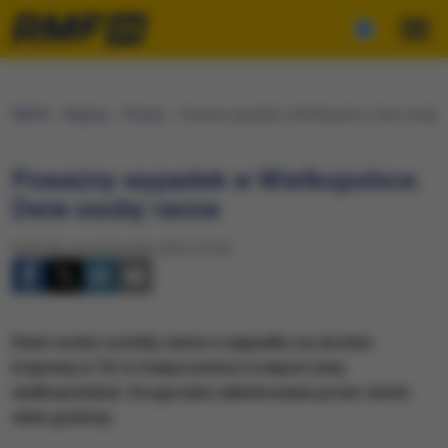
RMF24
Regiony
Poznań
Poważny wypadek w Wielkopolsce. Dwie osoby r
Poważny wypadek w Wielkopolsce.
Dwie osoby ranne
Niedziela, 9 października 2022 (15:04)
Dwie osoby zostały ranne w wypadku na drodze
krajowej nr 92 w miejscowości Łowęcin (woj.
wielkopolskie). Droga była zablokowana przez około
dwie godziny.