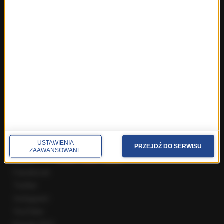
Fakty z Wrocławia
Fakty z Zakopanego
ROZMOWY W RMF FM
Najnowsze rozmowy w RMF FM
Rozmowa o 7:00 w RMF FM i Radiu RMF24
Poranna rozmowa w RMF FM
Popołudniowa rozmowa w RMF FM
Gość Krzysztofa Ziemca w RMF FM
Rozmowy w Radiu RMF24
SPOŁECZNOŚĆ
USTAWIENIA
PRZEJDŹ DO SERWISU
ZAAWANSOWANE
Facebook
Twitter
Instagram
YouTube