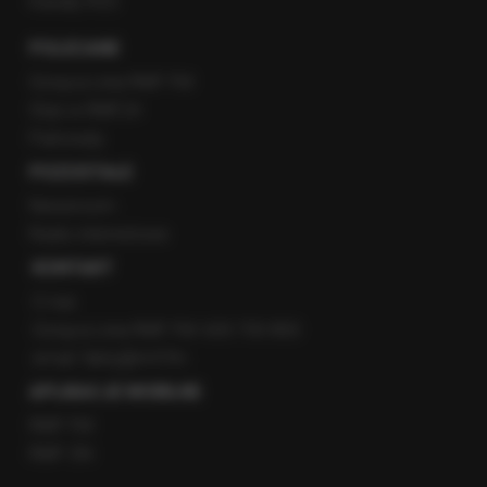
Kanały RSS
POLECANE
Gorąca Linia RMF FM
Staż w RMF24
Patronaty
POZOSTAŁE
Newsroom
Radio internetowe
KONTAKT
O nas
Gorąca Linia RMF FM: 600 700 800
email: fakty@rmf.fm
APLIKACJE MOBILNE
RMF FM
RMF ON