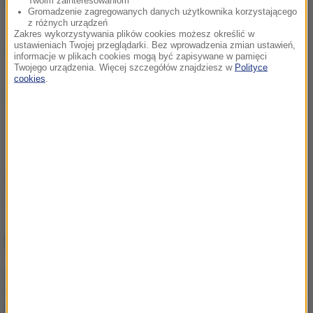
Twoim zainteresowaniom
Niebezpieczna niedziela na polskich drogach. 6
Gromadzenie zagregowanych danych użytkownika korzystającego
z różnych urządzeń
osób rannych w wypadku na krajowej "12"
Zakres wykorzystywania plików cookies możesz określić w
ustawieniach Twojej przeglądarki. Bez wprowadzenia zmian ustawień,
Mazowsze: Wypadek busa, kilka osób
informacje w plikach cookies mogą być zapisywane w pamięci
Twojego urządzenia. Więcej szczegółów znajdziesz w
Polityce
poszkodowanych
cookies
.
13 rannych w zderzeniu ciężarówki z busem.
Kierowca TIR-a uciekł z miejsca wypadku
Źródło: RMF24
wypadek
Tagi:
NAJWAŻNIEJSZE FAKTY
Ładunek wybuchowy przy
wlewie paliwa. Zaskakujący
finał śledztwa