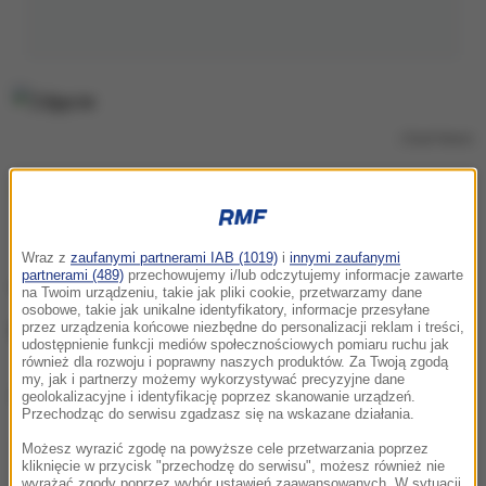
/
East News
Najnowsze informacje z kraju i ze świata
znajdziesz na
RMF24.pl
. Bądź na bieżąco.
Wraz z
zaufanymi partnerami IAB (1019)
i
innymi zaufanymi
partnerami (489)
przechowujemy i/lub odczytujemy informacje zawarte
"Poważny incydent" podczas
na Twoim urządzeniu, takie jak pliki cookie, przetwarzamy dane
osobowe, takie jak unikalne identyfikatory, informacje przesyłane
rozminowywania terenu
przez urządzenia końcowe niezbędne do personalizacji reklam i treści,
udostępnienie funkcji mediów społecznościowych pomiaru ruchu jak
również dla rozwoju i poprawny naszych produktów. Za Twoją zgodą
my, jak i partnerzy możemy wykorzystywać precyzyjne dane
Dalsza część artykułu pod materiałem video:
geolokalizacyjne i identyfikację poprzez skanowanie urządzeń.
Przechodząc do serwisu zgadzasz się na wskazane działania.
Możesz wyrazić zgodę na powyższe cele przetwarzania poprzez
kliknięcie w przycisk "przechodzę do serwisu", możesz również nie
wyrażać zgody poprzez wybór ustawień zaawansowanych. W sytuacji