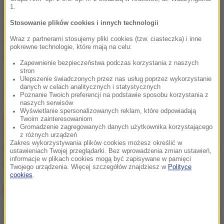
1.
zachowania najdalej posuniętej ostrożności
w
Stosowanie plików cookies i innych technologii
działaniach wojsk i pełnego respektowania
rozejmu
Wraz z partnerami stosujemy pliki cookies (tzw. ciasteczka) i inne
dotyczącego terytorium Zaporoskiej Elektrowni
pokrewne technologie, które mają na celu:
Atomowej, który wszedł w życie w piątek
.
Zapewnienie bezpieczeństwa podczas korzystania z naszych
stron
Jeszcze tego samego dnia Rosja oskarżyła Ukrainę
Ulepszenie świadczonych przez nas usług poprzez wykorzystanie
danych w celach analitycznych i statystycznych
o pogwałcenie tego rozejmu.
Poznanie Twoich preferencji na podstawie sposobu korzystania z
naszych serwisów
Wyświetlanie spersonalizowanych reklam, które odpowiadają
MAEA przekazała, że została poinformowana przez
Twoim zainteresowaniom
Gromadzenie zagregowanych danych użytkownika korzystającego
stronę ukraińską, że Kijów respektuje zawieszenie
z różnych urządzeń
Zakres wykorzystywania plików cookies możesz określić w
broni na terenach siłowni atomowej wynegocjowane
ustawieniach Twojej przeglądarki. Bez wprowadzenia zmian ustawień,
informacje w plikach cookies mogą być zapisywane w pamięci
przez tę agencję.
Twojego urządzenia. Więcej szczegółów znajdziesz w
Polityce
cookies
.
Rosatom: Atak ukraińskiego drona
"Po ataku ukraińskiego drona rannych zostało trzech