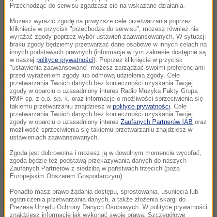
Przechodząc do serwisu zgadzasz się na wskazane działania.
na
RMF24.pl
.
Możesz wyrazić zgodę na powyższe cele przetwarzania poprzez
kliknięcie w przycisk "przechodzę do serwisu", możesz również nie
wyrażać zgody poprzez wybór ustawień zaawansowanych. W sytuacji
Niedawno prezydent Ukrainy
Wołodymyr Zełenski
braku zgody będziemy przetwarzać dane osobowe w innych celach na
innych podstawach prawnych (informacje w tym zakresie dostępne są
zdecydował o nadaniu jednej z jednostek Sił
w naszej
polityce prywatności
). Poprzez kliknięcie w przycisk
Zbrojnych Ukrainy imienia "Bohaterów UPA"
. Jak
"ustawienia zaawansowane" możesz zarządzać swoimi preferencjami
przed wyrażeniem zgody lub odmową udzielenia zgody. Cele
tłumaczył, celem tej decyzji jest "przywrócenie
przetwarzania Twoich danych bez konieczności uzyskania Twojej
zgody w oparciu o uzasadniony interes Radio Muzyka Fakty Grupa
historycznych tradycji narodowego wojska" oraz
RMF sp. z o.o. sp. k. oraz informacje o możliwości sprzeciwienia się
takiemu przetwarzaniu znajdziesz w
polityce prywatności
. Cele
uhonorowanie żołnierzy za wzorowe wykonywanie
przetwarzania Twoich danych bez konieczności uzyskania Twojej
zgody w oparciu o uzasadniony interes
Zaufanych Partnerów IAB
oraz
zadań podczas obrony integralności terytorialnej i
możliwość sprzeciwienia się takiemu przetwarzaniu znajdziesz w
ustawieniach zaawansowanych.
niepodległości kraju. Jednak dla wielu Polaków UPA
Zgoda jest dobrowolna i możesz ją w dowolnym momencie wycofać,
(Ukraińska Powstańcza Armia) pozostaje symbolem
zgoda będzie też podstawą przekazywania danych do naszych
Zaufanych Partnerów z siedzibą w państwach trzecich (poza
tragicznych wydarzeń z okresu II wojny światowej, w
Europejskim Obszarem Gospodarczym).
tym rzezi wołyńskiej, podczas której zginęły tysiące
Ponadto masz prawo żądania dostępu, sprostowania, usunięcia lub
polskich cywilów.
ograniczenia przetwarzania danych, a także złożenia skargi do
Prezesa Urzędu Ochrony Danych Osobowych. W polityce prywatności
znajdziesz informacje jak wykonać swoje prawa. Szczegółowe