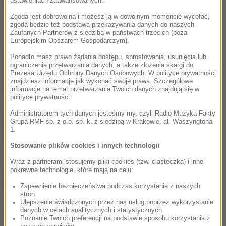
terapia albo dostaje interwencję kryzysową.
ustawieniach zaawansowanych.
Zgoda jest dobrowolna i możesz ją w dowolnym momencie wycofać,
W momencie, w którym potrzeba jeszcze kolejnego
zgoda będzie też podstawą przekazywania danych do naszych
Zaufanych Partnerów z siedzibą w państwach trzecich (poza
spotkania, to wtedy umawiamy takie spotkanie
Europejskim Obszarem Gospodarczym).
online
- mówi Węgrzyn
.
W Terapiobusie można
Ponadto masz prawo żądania dostępu, sprostowania, usunięcia lub
ograniczenia przetwarzania danych, a także złożenia skargi do
otrzymać także kompleksową informację, gdzie
Prezesa Urzędu Ochrony Danych Osobowych. W polityce prywatności
znajdziesz informacje jak wykonać swoje prawa. Szczegółowe
kontynuować terapię.
informacje na temat przetwarzania Twoich danych znajdują się w
polityce prywatności.
Jak trudno jest poprosić o pomoc psychologiczną,
Administratorem tych danych jesteśmy my, czyli Radio Muzyka Fakty
Grupa RMF sp. z o.o. sp. k. z siedzibą w Krakowie, al. Waszyngtona
potwierdzają rozmowy z łodziankami, zapytanymi,
1.
czy poszłyby na terapię.
Były takie czasy, że jak
Stosowanie plików cookies i innych technologii
człowiek korzystał z psychologa czy z psychiatry, to
Wraz z partnerami stosujemy pliki cookies (tzw. ciasteczka) i inne
znaczyło, że coś z nim jest nie tak
- zauważa jedna z
pokrewne technologie, które mają na celu:
kobiet -
Teraz to się zmienia i dzieci powinny od
Zapewnienie bezpieczeństwa podczas korzystania z naszych
stron
małego być uczone, że mogą porozmawiać z kimś,
Ulepszenie świadczonych przez nas usług poprzez wykorzystanie
danych w celach analitycznych i statystycznych
kto się na tym zna.
Poznanie Twoich preferencji na podstawie sposobu korzystania z