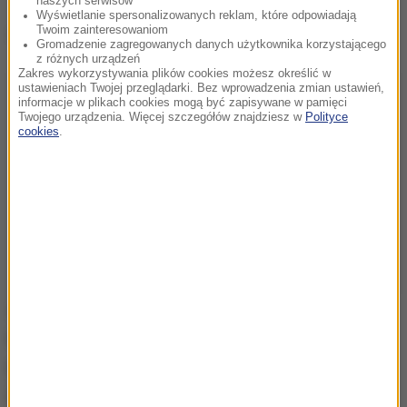
naszych serwisów
Wyświetlanie spersonalizowanych reklam, które odpowiadają
Twoim zainteresowaniom
Dalsza część artykułu pod materiałem video:
Gromadzenie zagregowanych danych użytkownika korzystającego
z różnych urządzeń
Zakres wykorzystywania plików cookies możesz określić w
ustawieniach Twojej przeglądarki. Bez wprowadzenia zmian ustawień,
informacje w plikach cookies mogą być zapisywane w pamięci
Twojego urządzenia. Więcej szczegółów znajdziesz w
Polityce
cookies
.
Inna łodzianka przyznaje, że chodzi na terapię, na
którą trafiła przypadkowo, bo nie uważała, iż
potrzebuje pomocy. Przyznaje, że ma problem, gdy
jest u lekarza innej specjalności i podkreślane jest