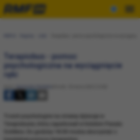
RMF24
Regiony
Łódź
​Terapiobus - pomoc psychologiczna na wyciągnięcie
​Terapiobus - pomoc
psychologiczna na wyciągnięcie
ręki
Autor:
Agnieszka Wyderka
Wtorek, 18 marca 2025 (14:38)
Trzech psychologów na zmianę dyżuruje w
Terapiobusie, który zaparkował w łódzkim Pasażu
Schillera. Do godziny 18.00 można skorzystać z
bezpłatnej pomocy terapeutów.