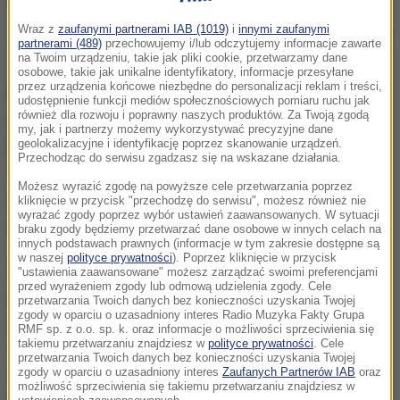
Wraz z
zaufanymi partnerami IAB (1019)
i
innymi zaufanymi
Terapiobus w Pasażu Schillera w Łodzi pozwala skorzystać z bezpłatnej
partnerami (489)
przechowujemy i/lub odczytujemy informacje zawarte
pomocy psychologicznej prosto z ulicy
na Twoim urządzeniu, takie jak pliki cookie, przetwarzamy dane
osobowe, takie jak unikalne identyfikatory, informacje przesyłane
przez urządzenia końcowe niezbędne do personalizacji reklam i treści,
Bezpłatna pomoc psychologiczna oferowana jest
udostępnienie funkcji mediów społecznościowych pomiaru ruchu jak
również dla rozwoju i poprawny naszych produktów. Za Twoją zgodą
dziś w busie, który stoi w Pasażu Schillera w Łodzi.
my, jak i partnerzy możemy wykorzystywać precyzyjne dane
geolokalizacyjne i identyfikację poprzez skanowanie urządzeń.
Do godz. 18.00 trzech terapeutów czeka w
Przechodząc do serwisu zgadzasz się na wskazane działania.
Terapiobusie. Ta akcja społeczna ma zachęcić do
Możesz wyrazić zgodę na powyższe cele przetwarzania poprzez
skorzystania z pomocy psychologicznej i oswojenia
kliknięcie w przycisk "przechodzę do serwisu", możesz również nie
wyrażać zgody poprzez wybór ustawień zaawansowanych. W sytuacji
terapii.
braku zgody będziemy przetwarzać dane osobowe w innych celach na
innych podstawach prawnych (informacje w tym zakresie dostępne są
w naszej
polityce prywatności
). Poprzez kliknięcie w przycisk
Wychodzimy do ludzi na ulicę, żeby ułatwić im
"ustawienia zaawansowane" możesz zarządzać swoimi preferencjami
przed wyrażeniem zgody lub odmową udzielenia zgody. Cele
podjęcie decyzji o skorzystaniu z pomocy
przetwarzania Twoich danych bez konieczności uzyskania Twojej
zgody w oparciu o uzasadniony interes Radio Muzyka Fakty Grupa
psychologicznej
- wyjaśnia Anna Węgrzyn z Fundacji
RMF sp. z o.o. sp. k. oraz informacje o możliwości sprzeciwienia się
takiemu przetwarzaniu znajdziesz w
polityce prywatności
. Cele
Terapia to NIE wstyd. Osoba, która pojawia się w
przetwarzania Twoich danych bez konieczności uzyskania Twojej
zgody w oparciu o uzasadniony interes
Zaufanych Partnerów IAB
oraz
Terapiobusie, dostaje informację, czym w ogóle jest
możliwość sprzeciwienia się takiemu przetwarzaniu znajdziesz w