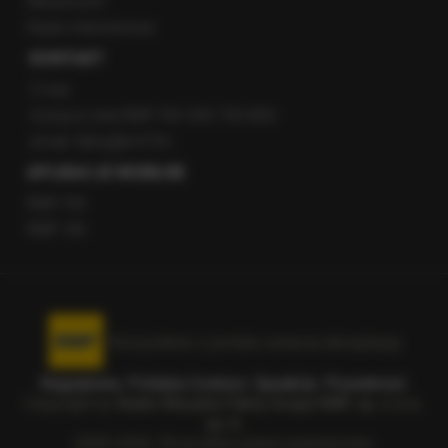
Newsroom
Radio internetowe
KONTAKT
O nas
Gorąca Linia RMF FM: 600 700 800
email: fakty@rmf.fm
APLIKACJE MOBILNE
RMF FM
RMF ON
Korzystanie z portalu oznacza akceptację
Regulaminu
.
Polityka Cookies
.
SpeakUp
.
Prywatność
.
Copyright by
Radio Muzyka Fakty Grupa RMF sp. z o.o.
sp. k.
2009-2026. Wszystkie prawa zastrzeżone.