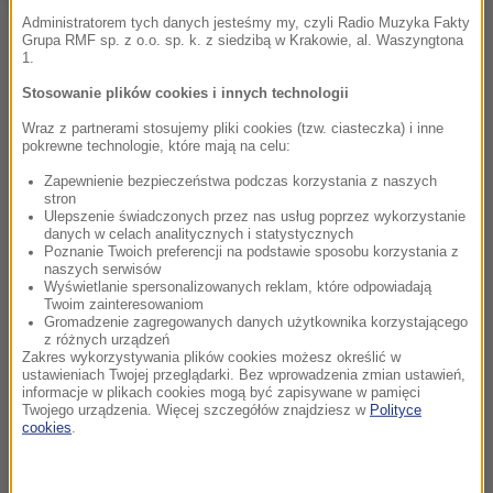
Administratorem tych danych jesteśmy my, czyli Radio Muzyka Fakty
Grupa RMF sp. z o.o. sp. k. z siedzibą w Krakowie, al. Waszyngtona
1.
Stosowanie plików cookies i innych technologii
Wraz z partnerami stosujemy pliki cookies (tzw. ciasteczka) i inne
pokrewne technologie, które mają na celu:
Zapewnienie bezpieczeństwa podczas korzystania z naszych
stron
Ulepszenie świadczonych przez nas usług poprzez wykorzystanie
danych w celach analitycznych i statystycznych
Poznanie Twoich preferencji na podstawie sposobu korzystania z
naszych serwisów
Wyświetlanie spersonalizowanych reklam, które odpowiadają
Twoim zainteresowaniom
Gromadzenie zagregowanych danych użytkownika korzystającego
z różnych urządzeń
Zakres wykorzystywania plików cookies możesz określić w
ustawieniach Twojej przeglądarki. Bez wprowadzenia zmian ustawień,
informacje w plikach cookies mogą być zapisywane w pamięci
Twojego urządzenia. Więcej szczegółów znajdziesz w
Polityce
cookies
.