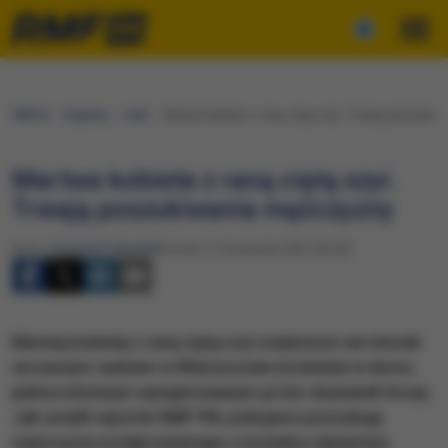
RMF24
Regiony
Łódź
Martwa kobieta z raną ciętą szyi. Trwają poszukiw
Martwa kobieta z raną ciętą szyi.
Trwają poszukiwania mężczyzny
Autor:
Krzysztof Zasada
Wtorek, 21 listopada 2023 (09:49)
Martwą kobietę z raną ciętą szyi znaleziono we wtorek
wczesnym rankiem w Wieruszowie (Łódzkie) w domu
jednorodzinnym wynajmowanym przez obywateli Gruzji.
Jak ustalił reporter RMF FM, policjanci poszukują
mężczyzny podejrzewanego o brutalne zabójstwo.