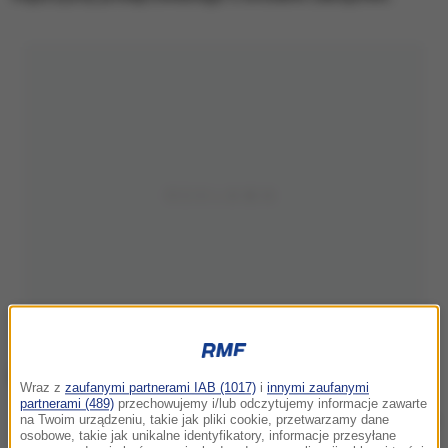
Wraz z
zaufanymi partnerami IAB (1017)
i
innymi zaufanymi
partnerami (489)
przechowujemy i/lub odczytujemy informacje zawarte
na Twoim urządzeniu, takie jak pliki cookie, przetwarzamy dane
Zdj. ilustracyjne
osobowe, takie jak unikalne identyfikatory, informacje przesyłane