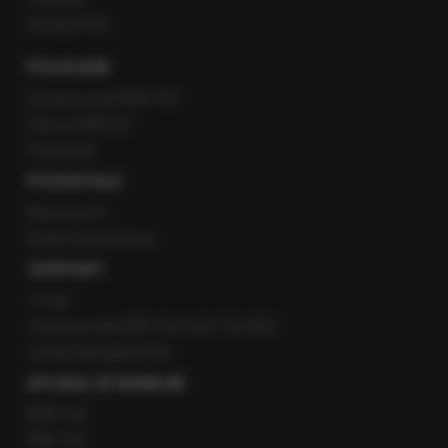
Kanały RSS
POLECANE
Gorąca Linia RMF FM
Staż w RMF24
Patronaty
POZOSTAŁE
Newsroom
Radio internetowe
KONTAKT
O nas
Gorąca Linia RMF FM: 600 700 800
email: fakty@rmf.fm
APLIKACJE MOBILNE
RMF FM
RMF ON