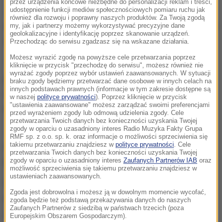
przez urządzenia końcowe niezbędne do personalizacji reklam i treści,
Jak dowiedział się reporter RMF FM, policjantów
udostępnienie funkcji mediów społecznościowych pomiaru ruchu jak
również dla rozwoju i poprawny naszych produktów. Za Twoją zgodą
wezwali dwaj mieszkańcy domu, którzy także zostali
my, jak i partnerzy możemy wykorzystywać precyzyjne dane
geolokalizacyjne i identyfikację poprzez skanowanie urządzeń.
zatrzymani do wyjaśnienia.
Przechodząc do serwisu zgadzasz się na wskazane działania.
Możesz wyrazić zgodę na powyższe cele przetwarzania poprzez
Twierdzą oni, że nad ranem w jednym z
kliknięcie w przycisk "przechodzę do serwisu", możesz również nie
wyrażać zgody poprzez wybór ustawień zaawansowanych. W sytuacji
pomieszczeń usłyszeli hałas. Gdy weszli do pokoju,
braku zgody będziemy przetwarzać dane osobowe w innych celach na
innych podstawach prawnych (informacje w tym zakresie dostępne są
zauważyli leżącą na ziemi kobietę, a nad nią z
w naszej
polityce prywatności
). Poprzez kliknięcie w przycisk
"ustawienia zaawansowane" możesz zarządzać swoimi preferencjami
nożem miał stać zamaskowany mężczyzna.
przed wyrażeniem zgody lub odmową udzielenia zgody. Cele
przetwarzania Twoich danych bez konieczności uzyskania Twojej
zgody w oparciu o uzasadniony interes Radio Muzyka Fakty Grupa
Jak dodają mieszkańcy,
mężczyzna po gruzińsku
RMF sp. z o.o. sp. k. oraz informacje o możliwości sprzeciwienia się
nakazał im być cicho i uciekł.
Policyjny pies nie
takiemu przetwarzaniu znajdziesz w
polityce prywatności
. Cele
przetwarzania Twoich danych bez konieczności uzyskania Twojej
podjął tropu. Trwają poszukiwania.
zgody w oparciu o uzasadniony interes
Zaufanych Partnerów IAB
oraz
możliwość sprzeciwienia się takiemu przetwarzaniu znajdziesz w
ustawieniach zaawansowanych.
Prokuratura z Sieradza nie udziela żadnych
Zgoda jest dobrowolna i możesz ją w dowolnym momencie wycofać,
informacji w tej sprawie. Nasz reporter usłyszał
zgoda będzie też podstawą przekazywania danych do naszych
Zaufanych Partnerów z siedzibą w państwach trzecich (poza
jedynie, że trwają intensywne czynności dla
Europejskim Obszarem Gospodarczym).