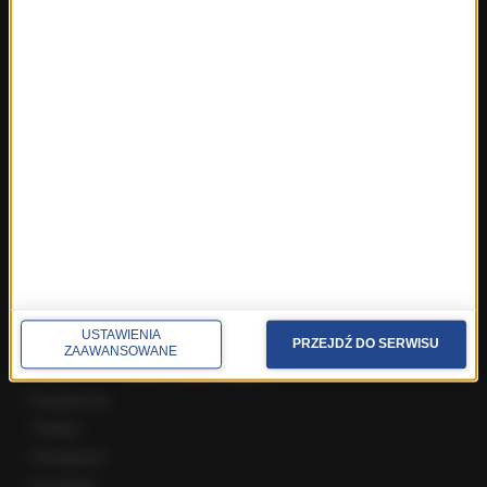
Fakty z Warszawy
Fakty z Wrocławia
Fakty z Zakopanego
ROZMOWY W RMF FM
Najnowsze rozmowy w RMF FM
Rozmowa o 7:00 w RMF FM i Radiu RMF24
Poranna rozmowa w RMF FM
Popołudniowa rozmowa w RMF FM
Gość Krzysztofa Ziemca w RMF FM
Rozmowy w Radiu RMF24
SPOŁECZNOŚĆ
USTAWIENIA
PRZEJDŹ DO SERWISU
ZAAWANSOWANE
Facebook
Twitter
Instagram
YouTube