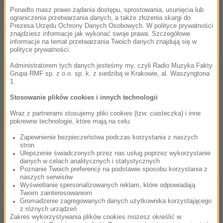
wyjaśnienia okoliczności śmierci kobiety.
Ponadto masz prawo żądania dostępu, sprostowania, usunięcia lub
ograniczenia przetwarzania danych, a także złożenia skargi do
Prezesa Urzędu Ochrony Danych Osobowych. W polityce prywatności
znajdziesz informacje jak wykonać swoje prawa. Szczegółowe
Dalsza część artykułu pod materiałem video:
informacje na temat przetwarzania Twoich danych znajdują się w
polityce prywatności.
Administratorem tych danych jesteśmy my, czyli Radio Muzyka Fakty
Grupa RMF sp. z o.o. sp. k. z siedzibą w Krakowie, al. Waszyngtona
1.
Stosowanie plików cookies i innych technologii
Wraz z partnerami stosujemy pliki cookies (tzw. ciasteczka) i inne
pokrewne technologie, które mają na celu:
Zapewnienie bezpieczeństwa podczas korzystania z naszych
stron
Ulepszenie świadczonych przez nas usług poprzez wykorzystanie
danych w celach analitycznych i statystycznych
Poznanie Twoich preferencji na podstawie sposobu korzystania z
naszych serwisów
Wyświetlanie spersonalizowanych reklam, które odpowiadają
Źródło: RMF FM
Twoim zainteresowaniom
Gromadzenie zagregowanych danych użytkownika korzystającego
z różnych urządzeń
NAJWAŻNIEJSZE FAKTY
Zakres wykorzystywania plików cookies możesz określić w