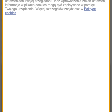
ustawieniach Twojej przeglądarki. Bez wprowadzenia zmian ustawień,
informacje w plikach cookies mogą być zapisywane w pamięci
Nowe fakty ws. śmierci 11-
Twojego urządzenia. Więcej szczegółów znajdziesz w
Polityce
cookies
.
latka pod kołami kombajnu.
Kierowca zatrzymany
11-latek na hulajnodze
elektrycznej wjechał pod
kombajn. Tragedia w
Łódzkiem
NAJNOWSZE
05:24
Chcą zbudować gigantyczny tunel pod
Bałtykiem. Przełomowa deklaracja Estonii
23:41