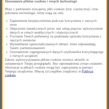
Stosowanie plików cookies i innych technologii
Wraz z partnerami stosujemy pliki cookies (tzw. ciasteczka) i inne
pokrewne technologie, które mają na celu:
Zapewnienie bezpieczeństwa podczas korzystania z naszych
stron
Ulepszenie świadczonych przez nas usług poprzez wykorzystanie
danych w celach analitycznych i statystycznych
Poznanie Twoich preferencji na podstawie sposobu korzystania z
Dalsza część artykułu pod materiałem video:
naszych serwisów
Wyświetlanie spersonalizowanych reklam, które odpowiadają
Twoim zainteresowaniom
Gromadzenie zagregowanych danych użytkownika korzystającego
z różnych urządzeń
Zakres wykorzystywania plików cookies możesz określić w
ustawieniach Twojej przeglądarki. Bez wprowadzenia zmian ustawień,
informacje w plikach cookies mogą być zapisywane w pamięci
Twojego urządzenia. Więcej szczegółów znajdziesz w
Polityce
cookies
.