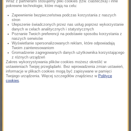
Wraz z partnerami stosujemy pliki cookies (tzw. ciasteczka) i inne
pokrewne technologie, które mają na celu:
aby
chłodzić paliwo jądrowe
i zapobiec stopieniu
rdzenia - przypomniała agencja Reutera.
Zapewnienie bezpieczeństwa podczas korzystania z naszych
stron
Ulepszenie świadczonych przez nas usług poprzez wykorzystanie
Zaporoska Elektrownia Atomowa, największa
danych w celach analitycznych i statystycznych
Poznanie Twoich preferencji na podstawie sposobu korzystania z
siłownia nuklearna w Europie, jest okupowana przez
naszych serwisów
Wyświetlanie spersonalizowanych reklam, które odpowiadają
Rosję od początku marca 2022 r., a
sześć jej
Twoim zainteresowaniom
Gromadzenie zagregowanych danych użytkownika korzystającego
reaktorów pozostaje
w stanie zatrzymania
. Na jej
z różnych urządzeń
Zakres wykorzystywania plików cookies możesz określić w
terenie znajdują się rosyjscy żołnierze oraz
ustawieniach Twojej przeglądarki. Bez wprowadzenia zmian ustawień,
informacje w plikach cookies mogą być zapisywane w pamięci
pracownicy rosyjskiego państwowego koncernu
Twojego urządzenia. Więcej szczegółów znajdziesz w
Polityce
cookies
.
Rosatom.
Kwestia kontroli nad Zaporoską Elektrownią
Atomową jest jednym z punktów spornych w
trwających rozmowach na temat porozumienia
pokojowego w wojnie rosyjsko-ukraińskiej.