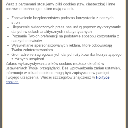
Wraz z partnerami stosujemy pliki cookies (tzw. ciasteczka) i inne
pokrewne technologie, które mają na celu:
Zapewnienie bezpieczeństwa podczas korzystania z naszych
stron
Ulepszenie świadczonych przez nas usług poprzez wykorzystanie
danych w celach analitycznych i statystycznych
Poznanie Twoich preferencji na podstawie sposobu korzystania z
naszych serwisów
Wyświetlanie spersonalizowanych reklam, które odpowiadają
Twoim zainteresowaniom
Gromadzenie zagregowanych danych użytkownika korzystającego
z różnych urządzeń
Zaniepokojona losem Anacleto, kobieta
Zakres wykorzystywania plików cookies możesz określić w
ustawieniach Twojej przeglądarki. Bez wprowadzenia zmian ustawień,
niezwłocznie zadzwoniła do weterynarza. Ten, mimo
informacje w plikach cookies mogą być zapisywane w pamięci
Twojego urządzenia. Więcej szczegółów znajdziesz w
Polityce
własnych problemów zdrowotnych i świątecznego
cookies
.
wieczoru, nie odmówił pomocy.
Źle się czułem, ale
moja praca oznacza także wyrzeczenia podczas
Świąt
- podkreślił doktor weterynarii Mario Motta.
Na miejscu lekarz zalecił natychmiastowe
rozgrzanie kota, który dzięki niskiej temperaturze