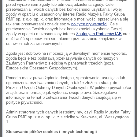
przed wyrażeniem zgody lub odmową udzielenia zgody. Cele
pralki wśród ubrań przygotowanych do prania.
przetwarzania Twoich danych bez konieczności uzyskania Twojej
zgody w oparciu o uzasadniony interes Radio Muzyka Fakty Grupa
RMF sp. z o.o. sp. k. oraz informacje o możliwości sprzeciwienia się
Dopiero wieczorem, gdy kobieta postanowiła podać
takiemu przetwarzaniu znajdziesz w
polityce prywatności
. Cele
kotu krople, zorientowała się, że nigdzie nie może go
przetwarzania Twoich danych bez konieczności uzyskania Twojej
zgody w oparciu o uzasadniony interes
Zaufanych Partnerów IAB
oraz
nie ma.
Pod wieczór zaczęłam szukać mojego
możliwość sprzeciwienia się takiemu przetwarzaniu znajdziesz w
ustawieniach zaawansowanych.
ukochanego kota, by podać mu krople. Nie mogłam
Zgoda jest dobrowolna i możesz ją w dowolnym momencie wycofać,
nigdzie go znaleźć.
Spojrzałam na drzwiczki pralki i
zgoda będzie też podstawą przekazywania danych do naszych
Zaufanych Partnerów z siedzibą w państwach trzecich (poza
zobaczyłam ogon
- opowiedziała zrozpaczona
Europejskim Obszarem Gospodarczym).
właścicielka. Natychmiast wyłączyła urządzenie,
Ponadto masz prawo żądania dostępu, sprostowania, usunięcia lub
ograniczenia przetwarzania danych, a także złożenia skargi do
które właśnie kończyło cykl prania.
Prezesa Urzędu Ochrony Danych Osobowych. W polityce prywatności
znajdziesz informacje jak wykonać swoje prawa. Szczegółowe
informacje na temat przetwarzania Twoich danych znajdują się w
Dalsza część artykułu pod materiałem video:
polityce prywatności.
Administratorem tych danych jesteśmy my, czyli Radio Muzyka Fakty
Grupa RMF sp. z o.o. sp. k. z siedzibą w Krakowie, al. Waszyngtona
1.
Stosowanie plików cookies i innych technologii