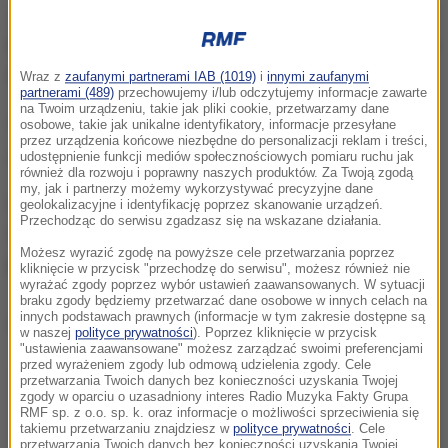
Jak informuje krakowski oddział Generalnej Dyrekcji
Dróg Krajowych i Autostrad, przez kilka dni w lipcu na
moście prowadzone będą prace drogowe:
Wraz z
zaufanymi partnerami IAB (1019)
i
innymi zaufanymi
partnerami (489)
przechowujemy i/lub odczytujemy informacje zawarte
na Twoim urządzeniu, takie jak pliki cookie, przetwarzamy dane
od 5 do 8 lipca
na lewym pasie,
osobowe, takie jak unikalne identyfikatory, informacje przesyłane
przez urządzenia końcowe niezbędne do personalizacji reklam i treści,
od 12 do 15 lipca
na prawym pasie.
udostępnienie funkcji mediów społecznościowych pomiaru ruchu jak
również dla rozwoju i poprawny naszych produktów. Za Twoją zgodą
my, jak i partnerzy możemy wykorzystywać precyzyjne dane
Utrudnienia mają związek z okresowym przeglądem
geolokalizacyjne i identyfikację poprzez skanowanie urządzeń.
Przechodząc do serwisu zgadzasz się na wskazane działania.
technicznym mostu. Na obiekcie będzie ustawiony
Możesz wyrazić zgodę na powyższe cele przetwarzania poprzez
podnośnik z koszem.
kliknięcie w przycisk "przechodzę do serwisu", możesz również nie
wyrażać zgody poprzez wybór ustawień zaawansowanych. W sytuacji
braku zgody będziemy przetwarzać dane osobowe w innych celach na
innych podstawach prawnych (informacje w tym zakresie dostępne są
Dalsza część artykułu pod materiałem video:
w naszej
polityce prywatności
). Poprzez kliknięcie w przycisk
"ustawienia zaawansowane" możesz zarządzać swoimi preferencjami
przed wyrażeniem zgody lub odmową udzielenia zgody. Cele
przetwarzania Twoich danych bez konieczności uzyskania Twojej
zgody w oparciu o uzasadniony interes Radio Muzyka Fakty Grupa
RMF sp. z o.o. sp. k. oraz informacje o możliwości sprzeciwienia się
takiemu przetwarzaniu znajdziesz w
polityce prywatności
. Cele
przetwarzania Twoich danych bez konieczności uzyskania Twojej