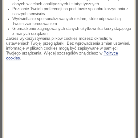
danych w celach analitycznych i statystycznych
ponad 57,5 mln złotych
Poznanie Twoich preferencji na podstawie sposobu korzystania z
naszych serwisów
Wyświetlanie spersonalizowanych reklam, które odpowiadają
Twoim zainteresowaniom
Źródło: RMF24
Gromadzenie zagregowanych danych użytkownika korzystającego
z różnych urządzeń
Zakres wykorzystywania plików cookies możesz określić w
Wisła
Tagi:
ustawieniach Twojej przeglądarki. Bez wprowadzenia zmian ustawień,
informacje w plikach cookies mogą być zapisywane w pamięci
Twojego urządzenia. Więcej szczegółów znajdziesz w
Polityce
cookies
.
chcesz widzieć więcej artykułów od RMF24?
dodaj w
Google