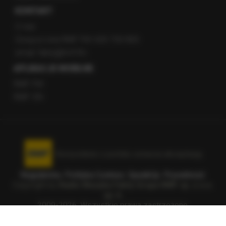
KONTAKT
O nas
Gorąca Linia RMF FM: 600 700 800
email: fakty@rmf.fm
APLIKACJE MOBILNE
RMF FM
RMF ON
Korzystanie z portalu oznacza akceptację
Regulaminu
.
Polityka Cookies
.
SpeakUp
.
Prywatność
.
Copyright by
Radio Muzyka Fakty Grupa RMF sp. z o.o.
sp. k.
2009-2026. Wszystkie prawa zastrzeżone.