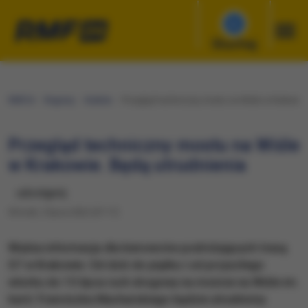
Słuchaj
RMF24
Regiony
Kraków
Przegląd techniczny mostu na Wiśle w Krakowie.
Przegląd techniczny mostu na Wiśle
w Krakowie. Będą utrudnienia
udostępnij
Wtorek, 5 lipca 2022 (07:17)
Ważna informacja dla kierowców podróżujących trasą
S7 w Krakowie. Od dziś do piątku i od przyszłego
wtorku do 15 lipca ruch drogowy na moście na Wiśle im.
kard. Franciszka Macharskiego będzie utrudniony.