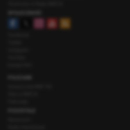
Rozmowy w Radiu RMF24
SPOŁECZNOŚĆ
Facebook
Twitter
Instagram
YouTube
Kanały RSS
POLECANE
Gorąca Linia RMF FM
Staż w RMF24
Patronaty
POZOSTAŁE
Newsroom
Radio internetowe