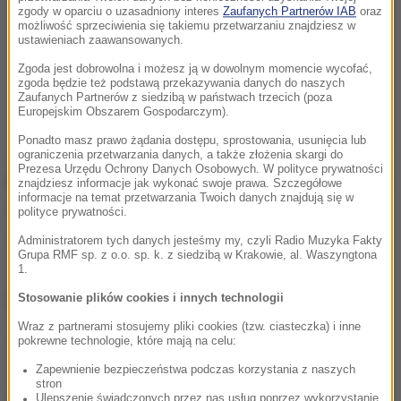
zgody w oparciu o uzasadniony interes
Zaufanych Partnerów IAB
oraz
możliwość sprzeciwienia się takiemu przetwarzaniu znajdziesz w
ustawieniach zaawansowanych.
Zgoda jest dobrowolna i możesz ją w dowolnym momencie wycofać,
zgoda będzie też podstawą przekazywania danych do naszych
Zaufanych Partnerów z siedzibą w państwach trzecich (poza
Europejskim Obszarem Gospodarczym).
Ponadto masz prawo żądania dostępu, sprostowania, usunięcia lub
ograniczenia przetwarzania danych, a także złożenia skargi do
Prezesa Urzędu Ochrony Danych Osobowych. W polityce prywatności
Prace będą realizowane w godzinach 6-20.
Godziny
znajdziesz informacje jak wykonać swoje prawa. Szczegółowe
informacje na temat przetwarzania Twoich danych znajdują się w
te mogą jednak ulec zmianie ze względu na warunki
polityce prywatności.
atmosferyczne lub problemy techniczne.
Administratorem tych danych jesteśmy my, czyli Radio Muzyka Fakty
Grupa RMF sp. z o.o. sp. k. z siedzibą w Krakowie, al. Waszyngtona
1.
ZOBACZ RÓWNIEŻ:
Stosowanie plików cookies i innych technologii
Wraz z partnerami stosujemy pliki cookies (tzw. ciasteczka) i inne
Podwyżka na A4. Więcej zapłacimy za przejazd
pokrewne technologie, które mają na celu:
odcinkiem Kraków - Katowice
Zapewnienie bezpieczeństwa podczas korzystania z naszych
stron
Otwarta została obwodnica Tuchowa. Kosztowała
Ulepszenie świadczonych przez nas usług poprzez wykorzystanie