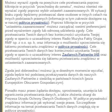
SARNA DRYFOWAŁA NA KRZE. NIECODZIENNA INTERWENCJA NA
Możesz wyrazić zgodę na powyższe cele przetwarzania poprzez
kliknięcie w przycisk "przechodzę do serwisu", możesz również nie
WIŚLE
wyrażać zgody poprzez wybór ustawień zaawansowanych. W sytuacji
ŚRODA, 18 LUTEGO (17:03)
braku zgody będziemy przetwarzać dane osobowe w innych celach na
innych podstawach prawnych (informacje w tym zakresie dostępne są
w naszej
polityce prywatności
). Poprzez kliknięcie w przycisk
WISLA
"ustawienia zaawansowane" możesz zarządzać swoimi preferencjami
przed wyrażeniem zgody lub odmową udzielenia zgody. Cele
Zobacz więcej »
przetwarzania Twoich danych bez konieczności uzyskania Twojej
zgody w oparciu o uzasadniony interes Radio Muzyka Fakty Grupa
RMF sp. z o.o. sp. k. oraz informacje o możliwości sprzeciwienia się
takiemu przetwarzaniu znajdziesz w
polityce prywatności
. Cele
przetwarzania Twoich danych bez konieczności uzyskania Twojej
zgody w oparciu o uzasadniony interes
Zaufanych Partnerów IAB
oraz
możliwość sprzeciwienia się takiemu przetwarzaniu znajdziesz w
ustawieniach zaawansowanych.
NAJNOWSZE
Zgoda jest dobrowolna i możesz ją w dowolnym momencie wycofać,
zgoda będzie też podstawą przekazywania danych do naszych
21:41
Zaufanych Partnerów z siedzibą w państwach trzecich (poza
Alarm w Niemczech. Niezidentyfikowane
Europejskim Obszarem Gospodarczym).
drony przeleciały nad „stocznią Patriotów”
Ponadto masz prawo żądania dostępu, sprostowania, usunięcia lub
ograniczenia przetwarzania danych, a także złożenia skargi do
Prezesa Urzędu Ochrony Danych Osobowych. W polityce prywatności
21:38
znajdziesz informacje jak wykonać swoje prawa. Szczegółowe
Pizza, słoneczna pogoda, Mateusz
informacje na temat przetwarzania Twoich danych znajdują się w
polityce prywatności.
Morawiecki. Były premier spotkał się z