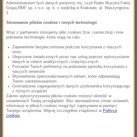
Administratorem tych danych jesteśmy my, czyli Radio Muzyka Fakty
Grupa RMF sp. z o.o. sp. k. z siedzibą w Krakowie, al. Waszyngtona
25 maja 2023 r. u stóp Wzgórza Wawelskiego w
1.
krakowskiej Alei Gwiazd
odsłonięto odcisk dłoni
Stosowanie plików cookies i innych technologii
oraz gwiazdę Jana A.P. Kaczmarka. Tym samym
Wraz z partnerami stosujemy pliki cookies (tzw. ciasteczka) i inne
pokrewne technologie, które mają na celu:
kompozytor pozostawia po sobie stały ślad w
Zapewnienie bezpieczeństwa podczas korzystania z naszych
Krakowie.
stron
Ulepszenie świadczonych przez nas usług poprzez wykorzystanie
danych w celach analitycznych i statystycznych
Odciśnięcie dłoni odbyło się tuż przed rozpoczęciem
Poznanie Twoich preferencji na podstawie sposobu korzystania z
Międzynarodowego Festiwalu Kina Niezależnego
naszych serwisów
Wyświetlanie spersonalizowanych reklam, które odpowiadają
Mastercard OFF CAMERA
, w czasie którego
Twoim zainteresowaniom
Gromadzenie zagregowanych danych użytkownika korzystającego
zorganizowano pokaz specjalny filmu
"Całkowite
z różnych urządzeń
Zakres wykorzystywania plików cookies możesz określić w
zaćmienie"
z muzyką Kaczmarka z 1995 roku w
ustawieniach Twojej przeglądarki. Bez wprowadzenia zmian ustawień,
informacje w plikach cookies mogą być zapisywane w pamięci
reżyserii Agnieszki Holland z udziałem Leonardo di
Twojego urządzenia. Więcej szczegółów znajdziesz w
Polityce
cookies
.
Caprio.
Pokaz poprzedziła rozmowa z reżyserki z Grażyną