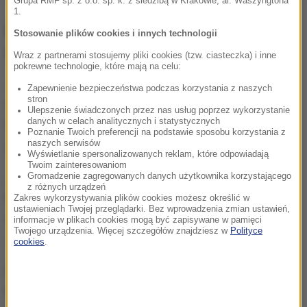
Grupa RMF sp. z o.o. sp. k. z siedzibą w Krakowie, al. Waszyngtona
1.
Duchowe przeżycie i integracja
Stosowanie plików cookies i innych technologii
środowisk
Wraz z partnerami stosujemy pliki cookies (tzw. ciasteczka) i inne
pokrewne technologie, które mają na celu:
Jak podkreśla archidiecezjalny duszpasterz
Zapewnienie bezpieczeństwa podczas korzystania z naszych
stron
akademicki ks. Krzysztof Porosło, Akademicka
Ulepszenie świadczonych przez nas usług poprzez wykorzystanie
danych w celach analitycznych i statystycznych
Droga Krzyżowa to wyjątkowe nabożeństwo, które
Poznanie Twoich preferencji na podstawie sposobu korzystania z
naszych serwisów
jednoczy środowiska akademickie Krakowa.
Wyświetlanie spersonalizowanych reklam, które odpowiadają
Twoim zainteresowaniom
„To nabożeństwo drogi krzyżowej z rozważaniem
Gromadzenie zagregowanych danych użytkownika korzystającego
z różnych urządzeń
kolejnych stacji, które odbywa się każdego roku w
Zakres wykorzystywania plików cookies możesz określić w
ustawieniach Twojej przeglądarki. Bez wprowadzenia zmian ustawień,
Wielkim Poście i jednoczy środowiska akademickie”
informacje w plikach cookies mogą być zapisywane w pamięci
Twojego urządzenia. Więcej szczegółów znajdziesz w
Polityce
– przypomina ks. Porosło.
cookies
.
Duchowny zwraca uwagę, że młodzi ludzie chętnie
biorą udział w wydarzeniu nie tylko ze względów