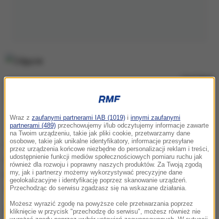
/
East News
Najnowsze informacje z kraju i ze świata
znajdziesz na
RMF24.pl
.
Wraz z
zaufanymi partnerami IAB (1019)
i
innymi zaufanymi
partnerami (489)
przechowujemy i/lub odczytujemy informacje zawarte
na Twoim urządzeniu, takie jak pliki cookie, przetwarzamy dane
osobowe, takie jak unikalne identyfikatory, informacje przesyłane
Akademicka Droga Krzyżowa rozpocznie się o
przez urządzenia końcowe niezbędne do personalizacji reklam i treści,
udostępnienie funkcji mediów społecznościowych pomiaru ruchu jak
godzinie
20:30 przy Kolegiacie św. Anny.
Uczestnicy
również dla rozwoju i poprawny naszych produktów. Za Twoją zgodą
przejdą ulicami Starego Miasta, a finał nabożeństwa
my, jak i partnerzy możemy wykorzystywać precyzyjne dane
geolokalizacyjne i identyfikację poprzez skanowanie urządzeń.
zaplanowano przy Bazylice św. Franciszka z Asyżu.
Przechodząc do serwisu zgadzasz się na wskazane działania.
Możesz wyrazić zgodę na powyższe cele przetwarzania poprzez
W tym roku wydarzeniu
będzie przewodniczył
kliknięcie w przycisk "przechodzę do serwisu", możesz również nie