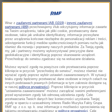
Granica polsko-białoruska
Sześć osób w wieku od 20- do 46 lat zostało
Wraz z
zaufanymi partnerami IAB (1019)
i
innymi zaufanymi
partnerami (489)
przechowujemy i/lub odczytujemy informacje zawarte
oskarżonych w związku z przerzutem nielegalnych
na Twoim urządzeniu, takie jak pliki cookie, przetwarzamy dane
osobowe, takie jak unikalne identyfikatory, informacje przesyłane
migrantów z Białorusi.
przez urządzenia końcowe niezbędne do personalizacji reklam i treści,
udostępnienie funkcji mediów społecznościowych pomiaru ruchu jak
również dla rozwoju i poprawny naszych produktów. Za Twoją zgodą
Białostocka prokuratura zarzuciła im działanie
w
my, jak i partnerzy możemy wykorzystywać precyzyjne dane
geolokalizacyjne i identyfikację poprzez skanowanie urządzeń.
zorganizowanej grupie przestępczej zajmującej
Przechodząc do serwisu zgadzasz się na wskazane działania.
się przerzutem ludzi z Białorusi do Polski i innych
Możesz wyrazić zgodę na powyższe cele przetwarzania poprzez
kliknięcie w przycisk "przechodzę do serwisu", możesz również nie
krajów UE
, z którymi Białoruś graniczy.
wyrażać zgody poprzez wybór ustawień zaawansowanych. W sytuacji
braku zgody będziemy przetwarzać dane osobowe w innych celach na
innych podstawach prawnych (informacje w tym zakresie dostępne są
"Sprawą zajmie się Sąd Okręgowy w Białymstoku, do
w naszej
polityce prywatności
). Poprzez kliknięcie w przycisk
którego trafił ten akt oskarżenia" - poinformowała we
"ustawienia zaawansowane" możesz zarządzać swoimi preferencjami
przed wyrażeniem zgody lub odmową udzielenia zgody. Cele
wtorek Prokuratura Okręgowa w Białymstoku.
przetwarzania Twoich danych bez konieczności uzyskania Twojej
zgody w oparciu o uzasadniony interes Radio Muzyka Fakty Grupa
RMF sp. z o.o. sp. k. oraz informacje o możliwości sprzeciwienia się
Według prokuratury, członkowie grupy
zrealizowali
takiemu przetwarzaniu znajdziesz w
polityce prywatności
. Cele