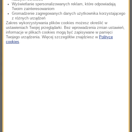
Zapowiedział, że podda się każdej ewentualnej
Wyświetlanie spersonalizowanych reklam, które odpowiadają
Twoim zainteresowaniom
karze w związku ze swoim głosowaniem.
Gromadzenie zagregowanych danych użytkownika korzystającego
z różnych urządzeń
Zakres wykorzystywania plików cookies możesz określić w
ustawieniach Twojej przeglądarki. Bez wprowadzenia zmian ustawień,
Ustawa o szczególnych zasadach przeprowadzania
informacje w plikach cookies mogą być zapisywane w pamięci
wyborów powszechnych na Prezydenta RP
Twojego urządzenia. Więcej szczegółów znajdziesz w
Polityce
cookies
.
zarządzonych w 2020 r. przewiduje, że głosowanie w
tegorocznych wyborach prezydenckich ma być tylko
korespondencyjne. Teraz ustawa trafi do
prezydenta.
Dalsza część artykułu pod materiałem video: