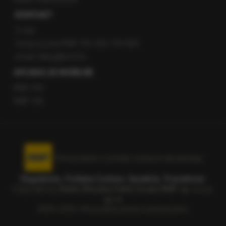
KONTAKT
O nas
Gorąca Linia RMF FM: 600 700 800
email: fakty@rmf.fm
APLIKACJE MOBILNE
RMF FM
RMF ON
Korzystanie z portalu oznacza akceptację
Regulaminu
.
Polityka Cookies
.
SpeakUp
.
Prywatność
.
Copyright by
Radio Muzyka Fakty Grupa RMF sp. z o.o.
sp. k.
2009-2026. Wszystkie prawa zastrzeżone.