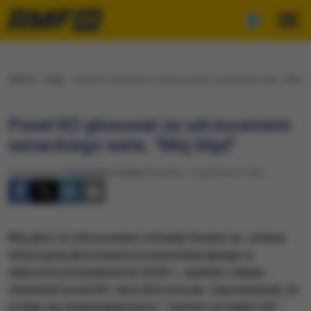
RMF24
Fakty
Poseł KO głosował za odrzuceniem senackiego weta. "Mój bł
Poseł KO głosował za odrzuceniem
senackiego weta. "Mój błąd"
Opracowanie:
Magdalena Partyła
Czwartek, 7 maja 2020 (11:03)
Mój głos za odrzuceniem uchwały Senatu ws. ustawy
dotyczącej głosowania korespondencyjnego w
wyborach prezydenckich 2020 r., wynikał z błędu -
stwierdził poseł KO Jerzy Borowczak. Zapowiedział, że
podda się ewentualnej karze. "Jestem na siebie zły" -