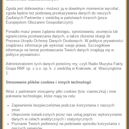
Zgoda jest dobrowolna i możesz ją w dowolnym momencie wycofać,
To był błąd. Jestem przeciwnikiem PiS.
zgoda będzie też podstawą przekazywania danych do naszych
Zaufanych Partnerów z siedzibą w państwach trzecich (poza
Przedobrzyłem
- powiedział PAP Borowczak.
Europejskim Obszarem Gospodarczym).
Ponadto masz prawo żądania dostępu, sprostowania, usunięcia lub
Poseł KO tłumaczył, że
dla bezpieczeństwa
ograniczenia przetwarzania danych, a także złożenia skargi do
Prezesa Urzędu Ochrony Danych Osobowych. W polityce prywatności
głosowania, podłączył dwa komputery, a w jednym
znajdziesz informacje jak wykonać swoje prawa. Szczegółowe
informacje na temat przetwarzania Twoich danych znajdują się w
z nich wyciszył głos
.
Niestety,
na jednym z
polityce prywatności.
komputerów było opóźnienie transmisji o 7-8
Administratorem tych danych jesteśmy my, czyli Radio Muzyka Fakty
Grupa RMF sp. z o.o. sp. k. z siedzibą w Krakowie, al. Waszyngtona
sekund
. I spojrzałem na komputer, co miał
1.
opóźnienie, a tam zobaczyłem, że Borys Budka
Stosowanie plików cookies i innych technologii
trzyma rękę w górze. A to już było pytanie, kto jest
Wraz z partnerami stosujemy pliki cookies (tzw. ciasteczka) i inne
przeciw odrzuceniu uchwały, a nie za.
Zamiast
pokrewne technologie, które mają na celu:
patrzeć na ściągawkę, spojrzałem na komputer. Mój
Zapewnienie bezpieczeństwa podczas korzystania z naszych
stron
błąd
. Jestem na siebie zły
- powiedział Borowczak.
Ulepszenie świadczonych przez nas usług poprzez wykorzystanie
danych w celach analitycznych i statystycznych
Poznanie Twoich preferencji na podstawie sposobu korzystania z
naszych serwisów