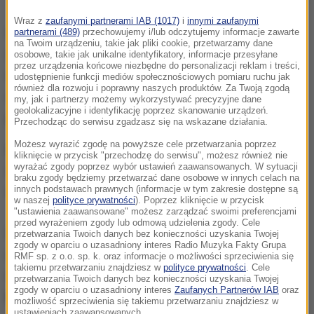
Wraz z
zaufanymi partnerami IAB (1017)
i
innymi zaufanymi
Sejm odrzucił uchwałę Senatu ws. ustawy
partnerami (489)
przechowujemy i/lub odczytujemy informacje zawarte
na Twoim urządzeniu, takie jak pliki cookie, przetwarzamy dane
dotyczącej głosowania korespondencyjnego w
osobowe, takie jak unikalne identyfikatory, informacje przesyłane
przez urządzenia końcowe niezbędne do personalizacji reklam i treści,
wyborach prezydenckich 2020 r. W głosowaniu za
udostępnienie funkcji mediów społecznościowych pomiaru ruchu jak
również dla rozwoju i poprawny naszych produktów. Za Twoją zgodą
odrzuceniem uchwały Senatu opowiedziało się 236
my, jak i partnerzy możemy wykorzystywać precyzyjne dane
geolokalizacyjne i identyfikację poprzez skanowanie urządzeń.
posłów, przeciwko było 213, wstrzymało się 11.
Przechodząc do serwisu zgadzasz się na wskazane działania.
Możesz wyrazić zgodę na powyższe cele przetwarzania poprzez
Do odrzucenie uchwały Senatu koniecznych było
kliknięcie w przycisk "przechodzę do serwisu", możesz również nie
wyrażać zgody poprzez wybór ustawień zaawansowanych. W sytuacji
231 głosów, ponieważ w głosowaniu wzięli udział
braku zgody będziemy przetwarzać dane osobowe w innych celach na
innych podstawach prawnych (informacje w tym zakresie dostępne są
wszyscy 460 posłowie.
w naszej
polityce prywatności
). Poprzez kliknięcie w przycisk
"ustawienia zaawansowane" możesz zarządzać swoimi preferencjami
przed wyrażeniem zgody lub odmową udzielenia zgody. Cele
W przypadku Koalicji Obywatelskiej przeciw
przetwarzania Twoich danych bez konieczności uzyskania Twojej
zgody w oparciu o uzasadniony interes Radio Muzyka Fakty Grupa
odrzuceniu uchwały Senatu było 133 posłów, nikt się
RMF sp. z o.o. sp. k. oraz informacje o możliwości sprzeciwienia się
takiemu przetwarzaniu znajdziesz w
polityce prywatności
. Cele
nie wstrzymał, a jeden parlamentarzysta -
Jerzy
przetwarzania Twoich danych bez konieczności uzyskania Twojej
zgody w oparciu o uzasadniony interes
Zaufanych Partnerów IAB
oraz
Borowczak zagłosował za jej odrzuceniem.
możliwość sprzeciwienia się takiemu przetwarzaniu znajdziesz w
ustawieniach zaawansowanych.