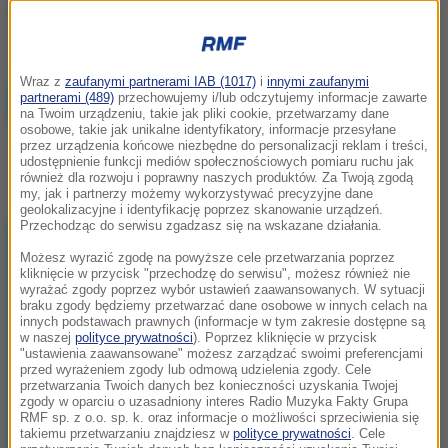
Boris Johnson i Wołodymyr
Zełenski w czerwcu w Kijowie
Wraz z
zaufanymi partnerami IAB (1017)
i
innymi zaufanymi
partnerami (489)
przechowujemy i/lub odczytujemy informacje zawarte
na Twoim urządzeniu, takie jak pliki cookie, przetwarzamy dane
osobowe, takie jak unikalne identyfikatory, informacje przesyłane
przez urządzenia końcowe niezbędne do personalizacji reklam i treści,
udostępnienie funkcji mediów społecznościowych pomiaru ruchu jak
23:05
również dla rozwoju i poprawny naszych produktów. Za Twoją zgodą
my, jak i partnerzy możemy wykorzystywać precyzyjne dane
geolokalizacyjne i identyfikację poprzez skanowanie urządzeń.
Przechodząc do serwisu zgadzasz się na wskazane działania.
Nie ma żadnego
Możesz wyrazić zgodę na powyższe cele przetwarzania poprzez
kliknięcie w przycisk "przechodzę do serwisu", możesz również nie
planu "zbiorowego
wyrażać zgody poprzez wybór ustawień zaawansowanych. W sytuacji
braku zgody będziemy przetwarzać dane osobowe w innych celach na
Zachodu".
innych podstawach prawnych (informacje w tym zakresie dostępne są
w naszej
polityce prywatności
). Poprzez kliknięcie w przycisk
Konkretna armia
"ustawienia zaawansowane" możesz zarządzać swoimi preferencjami
przed wyrażeniem zgody lub odmową udzielenia zgody. Cele
rosyjska wkroczyła
przetwarzania Twoich danych bez konieczności uzyskania Twojej
zgody w oparciu o uzasadniony interes Radio Muzyka Fakty Grupa
na suwerenną
RMF sp. z o.o. sp. k. oraz informacje o możliwości sprzeciwienia się
Ukrainę,
takiemu przetwarzaniu znajdziesz w
polityce prywatności
. Cele