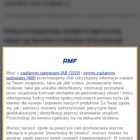
Trener reprezentacji Polski Nikola Grbic (2L) i zawodnik Artur Szalpuk (L)
Polacy na inaugurację zmagań w tegorocznej
edycji Ligi Narodów w chińskim Xi'an
pokonali
Holandię 3:1,
a następnie wygrali z Japonią 3:1 i
Turcją 3:0. Po trzech meczach byli liderami tabeli z
kompletem punktów.
Serbowie zanotowali w Xi'an
Wraz z
zaufanymi partnerami IAB (1019)
i
innymi zaufanymi
tylko jedno zwycięstwo
- w pierwszym meczu
partnerami (489)
przechowujemy i/lub odczytujemy informacje zawarte
na Twoim urządzeniu, takie jak pliki cookie, przetwarzamy dane
pokonali Turcję 3:1. Później ulegli Chinom i Japonii po
osobowe, takie jak unikalne identyfikatory, informacje przesyłane
przez urządzenia końcowe niezbędne do personalizacji reklam i treści,
0:3.
udostępnienie funkcji mediów społecznościowych pomiaru ruchu jak
również dla rozwoju i poprawny naszych produktów. Za Twoją zgodą
my, jak i partnerzy możemy wykorzystywać precyzyjne dane
Biało-Czerwoni mocno rozpoczęli niedzielne starcie,
geolokalizacyjne i identyfikację poprzez skanowanie urządzeń.
Przechodząc do serwisu zgadzasz się na wskazane działania.
przy zagrywce Sasaka objęli prowadzenie 7:1.
Możesz wyrazić zgodę na powyższe cele przetwarzania poprzez
Pomyłka atakującego nieco zmniejszyła dystans, a
kliknięcie w przycisk "przechodzę do serwisu", możesz również nie
wyrażać zgody poprzez wybór ustawień zaawansowanych. W sytuacji
gdy Marko Ivovic zanotował asa serwisowego,