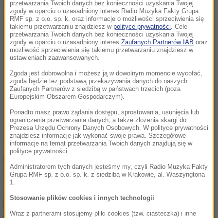
przetwarzania Twoich danych bez konieczności uzyskania Twojej
zgody w oparciu o uzasadniony interes Radio Muzyka Fakty Grupa
RMF sp. z o.o. sp. k. oraz informacje o możliwości sprzeciwienia się
takiemu przetwarzaniu znajdziesz w
polityce prywatności
. Cele
przetwarzania Twoich danych bez konieczności uzyskania Twojej
zgody w oparciu o uzasadniony interes
Zaufanych Partnerów IAB
oraz
możliwość sprzeciwienia się takiemu przetwarzaniu znajdziesz w
ustawieniach zaawansowanych.
Zgoda jest dobrowolna i możesz ją w dowolnym momencie wycofać,
zgoda będzie też podstawą przekazywania danych do naszych
Zaufanych Partnerów z siedzibą w państwach trzecich (poza
Europejskim Obszarem Gospodarczym).
Ponadto masz prawo żądania dostępu, sprostowania, usunięcia lub
ograniczenia przetwarzania danych, a także złożenia skargi do
Prezesa Urzędu Ochrony Danych Osobowych. W polityce prywatności
znajdziesz informacje jak wykonać swoje prawa. Szczegółowe
informacje na temat przetwarzania Twoich danych znajdują się w
polityce prywatności.
Najwięcej nowych przypadków potwierdzono na
Administratorem tych danych jesteśmy my, czyli Radio Muzyka Fakty
Śląsku (5502) i na Mazowszu (4978).
Grupa RMF sp. z o.o. sp. k. z siedzibą w Krakowie, al. Waszyngtona
1.
Stosowanie plików cookies i innych technologii
Pozostałe wykryto u osób z województw:
Wraz z partnerami stosujemy pliki cookies (tzw. ciasteczka) i inne