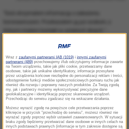
"Dziś otrzymałem informację o zakażeniu
koronawirusem. Przekazałem ją już osobom, z
którymi miałem kontakt w ostatnich dniach." -
napisał poseł Solidarnej Polski na swoim Twitterze w
środę wieczór.
Wraz z
zaufanymi partnerami IAB (1019)
i
innymi zaufanymi
partnerami (489)
przechowujemy i/lub odczytujemy informacje zawarte
na Twoim urządzeniu, takie jak pliki cookie, przetwarzamy dane
osobowe, takie jak unikalne identyfikatory, informacje przesyłane
przez urządzenia końcowe niezbędne do personalizacji reklam i treści,
udostępnienie funkcji mediów społecznościowych pomiaru ruchu jak
również dla rozwoju i poprawny naszych produktów. Za Twoją zgodą
my, jak i partnerzy możemy wykorzystywać precyzyjne dane
geolokalizacyjne i identyfikację poprzez skanowanie urządzeń.
Przechodząc do serwisu zgadzasz się na wskazane działania.
Możesz wyrazić zgodę na powyższe cele przetwarzania poprzez
kliknięcie w przycisk "przechodzę do serwisu", możesz również nie
wyrażać zgody poprzez wybór ustawień zaawansowanych. W sytuacji
braku zgody będziemy przetwarzać dane osobowe w innych celach na
innych podstawach prawnych (informacje w tym zakresie dostępne są