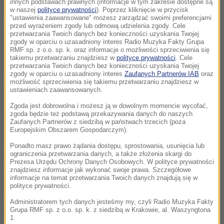
innych podstawach prawnych (informacje w tym zakresie dostępne są
wskazał.
w naszej
polityce prywatności
). Poprzez kliknięcie w przycisk
"ustawienia zaawansowane" możesz zarządzać swoimi preferencjami
przed wyrażeniem zgody lub odmową udzielenia zgody. Cele
Od 6 czerwca rząd przywraca również możliwość
przetwarzania Twoich danych bez konieczności uzyskania Twojej
zgody w oparciu o uzasadniony interes Radio Muzyka Fakty Grupa
funkcjonowania sal zabaw dla najmłodszych z
RMF sp. z o.o. sp. k. oraz informacje o możliwości sprzeciwienia się
takiemu przetwarzaniu znajdziesz w
polityce prywatności
. Cele
obowiązującym limitem jednej osoby na 15 m kw.
przetwarzania Twoich danych bez konieczności uzyskania Twojej
zgody w oparciu o uzasadniony interes
Zaufanych Partnerów IAB
oraz
możliwość sprzeciwienia się takiemu przetwarzaniu znajdziesz w
ustawieniach zaawansowanych.
Mówię tu o salach zabaw dla naszych najmłodszych,
Zgoda jest dobrowolna i możesz ją w dowolnym momencie wycofać,
dla dzieci. One były do tej pory zamknięte. Tu
zgoda będzie też podstawą przekazywania danych do naszych
Zaufanych Partnerów z siedzibą w państwach trzecich (poza
przywracamy możliwość ich funkcjonowania z
Europejskim Obszarem Gospodarczym).
normatywem, który dotyczy całej tej branży
Ponadto masz prawo żądania dostępu, sprostowania, usunięcia lub
eventowej
- powiedział szef resortu zdrowia.
ograniczenia przetwarzania danych, a także złożenia skargi do
Prezesa Urzędu Ochrony Danych Osobowych. W polityce prywatności
znajdziesz informacje jak wykonać swoje prawa. Szczegółowe
informacje na temat przetwarzania Twoich danych znajdują się w
Obowiązujące obostrzenia:
polityce prywatności.
Administratorem tych danych jesteśmy my, czyli Radio Muzyka Fakty
Grupa RMF sp. z o.o. sp. k. z siedzibą w Krakowie, al. Waszyngtona
Dalsza część artykułu pod materiałem video:
1.