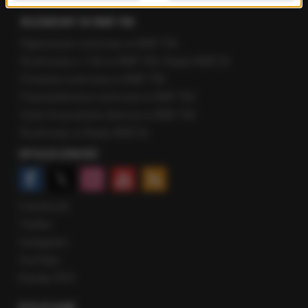
Fakty z Zakopanego
ROZMOWY W RMF FM
Najnowsze rozmowy w RMF FM
Rozmowa o 7:00 w RMF FM i Radiu RMF24
Poranna rozmowa w RMF FM
Popołudniowa rozmowa w RMF FM
Gość Krzysztofa Ziemca w RMF FM
Rozmowy w Radiu RMF24
SPOŁECZNOŚĆ
Facebook
Twitter
Instagram
YouTube
Kanały RSS
POLECANE