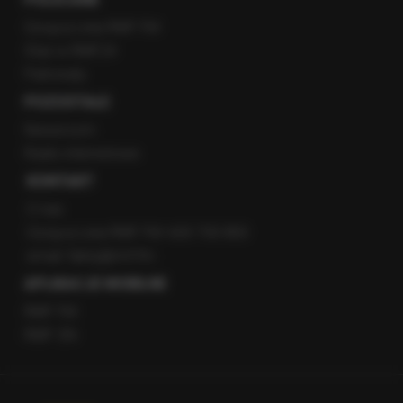
Gorąca Linia RMF FM
Staż w RMF24
Patronaty
POZOSTAŁE
Newsroom
Radio internetowe
KONTAKT
O nas
Gorąca Linia RMF FM: 600 700 800
email: fakty@rmf.fm
APLIKACJE MOBILNE
RMF FM
RMF ON