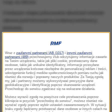
O kolejnym etapie poluzowania obostrzeń minister
zdrowia poinformował na środowej konferencji
prasowej.
Przywracamy możliwość prowadzenia w tradycyjny
sposób targów, konferencji, wystaw - z tym samym
Wraz z
zaufanymi partnerami IAB (1017)
i
innymi zaufanymi
limitem, który dotyczy innych zdarzeń, eventów w
partnerami (489)
przechowujemy i/lub odczytujemy informacje zawarte
na Twoim urządzeniu, takie jak pliki cookie, przetwarzamy dane
obiektach zamkniętych, gdzie jedna osoba przypada
osobowe, takie jak unikalne identyfikatory, informacje przesyłane
na 15 m kw
. - oświadczył szef resortu Adam
przez urządzenia końcowe niezbędne do personalizacji reklam i treści,
udostępnienie funkcji mediów społecznościowych pomiaru ruchu jak
Niedzielski.
również dla rozwoju i poprawny naszych produktów. Za Twoją zgodą
my, jak i partnerzy możemy wykorzystywać precyzyjne dane
geolokalizacyjne i identyfikację poprzez skanowanie urządzeń.
Przechodząc do serwisu zgadzasz się na wskazane działania.
Zwrócił uwagę, że
ten sam standard jest stosowany
Możesz wyrazić zgodę na powyższe cele przetwarzania poprzez
w sklepach, miejscach kultu religijnego i w innych
kliknięcie w przycisk "przechodzę do serwisu", możesz również nie
wyrażać zgody poprzez wybór ustawień zaawansowanych. W sytuacji
obszarach
.
To jest taki zunifikowany wskaźnik
-
braku zgody będziemy przetwarzać dane osobowe w innych celach na