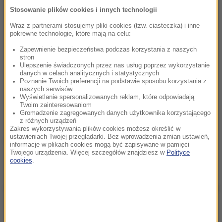
Stosowanie plików cookies i innych technologii
Wraz z partnerami stosujemy pliki cookies (tzw. ciasteczka) i inne
pokrewne technologie, które mają na celu:
Zapewnienie bezpieczeństwa podczas korzystania z naszych
stron
Ulepszenie świadczonych przez nas usług poprzez wykorzystanie
danych w celach analitycznych i statystycznych
Poznanie Twoich preferencji na podstawie sposobu korzystania z
naszych serwisów
Wyświetlanie spersonalizowanych reklam, które odpowiadają
Twoim zainteresowaniom
Gromadzenie zagregowanych danych użytkownika korzystającego
z różnych urządzeń
Zakres wykorzystywania plików cookies możesz określić w
ustawieniach Twojej przeglądarki. Bez wprowadzenia zmian ustawień,
Muzea i galerie sztuki są otwarte i mogą
informacje w plikach cookies mogą być zapisywane w pamięci
Twojego urządzenia. Więcej szczegółów znajdziesz w
Polityce
funkcjonować w ścisłym reżimie sanitarnym.
cookies
.
2
Obowiązuje limit osób - 1 os. na 15 m
.
Kina wznowiły działalność na świeżym powietrzu
oraz w pomieszczeniach. Tego typu miejsca
funkcjonują w ścisłym reżimie sanitarnym -