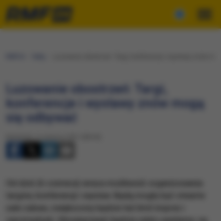
RMF24
Fakty
Luzowanie obostrzeń: Targi, konferencje i wystawy znów mo
Luzowanie obostrzeń: Targi,
konferencje i wystawy znów mogą
się odbywać
Niedziela, 6 czerwca 2021 (08:54)
Od dziś (6 czerwca) wraca możliwość organizowania
targów, konferencji i wystaw. Będą mogły być otwarte
sale zabaw, zwiększony będzie też limit imprez i
zgromadzeń. Obowiązywać będzie reżim sanitarny: na