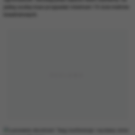
jedną osobę musi przypadać minimum 15-ście metrów
kwadratowych.